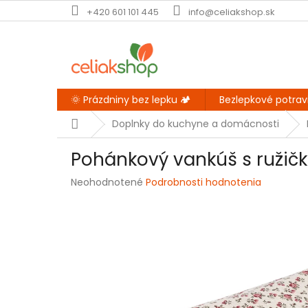
Prejsť
+420 601 101 445
info@celiakshop.sk
na
obsah
🌞 Prázdniny bez lepku 🏕️
Bezlepkové potrav
Domov
Doplnky do kuchyne a domácnosti
Pohánkový vankúš s ruži
Priemerné
Neohodnotené
Podrobnosti hodnotenia
hodnotenie
produktu
je
0,0
z
5
hviezdičiek.