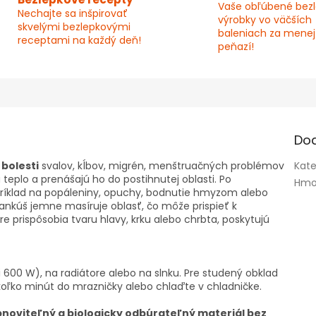
Vaše obľúbené bez
Nechajte sa inšpirovať
výrobky vo väčších
skvelými bezlepkovými
baleniach za menej
receptami na každý deň!
peňazí!
Do
 bolesti
svalov, kĺbov, migrén, menštruačných problémov
Kate
teplo a prenášajú ho do postihnutej oblasti. Po
Hmo
príklad na popáleniny, opuchy, bodnutie hmyzom alebo
vankúš jemne masíruje oblasť, čo môže prispieť k
re prispôsobia tvaru hlavy, krku alebo chrbta, poskytujú
 600 W), na radiátore alebo na slnku. Pre studený obklad
koľko minút do mrazničky alebo chlaďte v chladničke.
bnoviteľný a biologicky odbúrateľný materiál bez