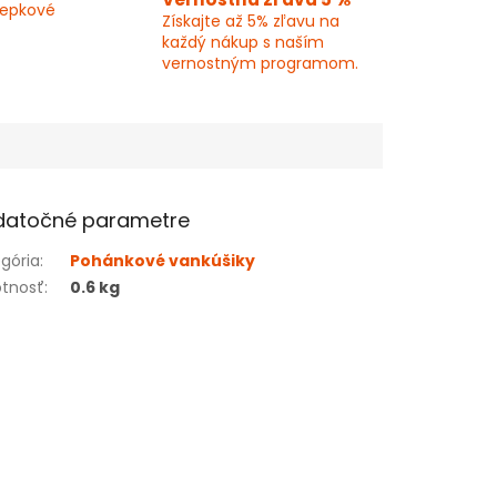
lepkové
Získajte až 5% zľavu na
každý nákup s naším
vernostným programom.
datočné parametre
gória
:
Pohánkové vankúšiky
tnosť
:
0.6 kg