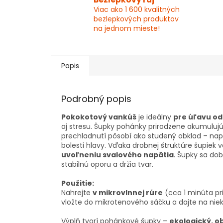
Viac ako 1 600 kvalitných
bezlepkových produktov
na jednom mieste!
Popis
Podrobný popis
Pokokotový vankúš
je ideálny
pre úľavu od
aj stresu. Šupky pohánky prirodzene akumulujú 
prechladnutí pôsobí ako studený obklad – na
bolesti hlavy. Vďaka drobnej štruktúre šupiek 
uvoľneniu svalového napätia
. Šupky sa dob
stabilnú oporu a držia tvar.
Použitie:
Nahrejte
v mikrovlnnej rúre
(cca 1 minúta pri
vložte do mikrotenového sáčku a dajte na nie
Výplň tvorí pohánkové šupky –
ekologický, o