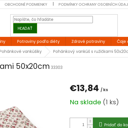
OBCHODNÉ PODMIENKY
PODMÍNKY OCHRANY OSOBNÍCH ÚDA
HĽADAŤ
iny
Potraviny podľa diéty
Zdravé potraviny
Čaje 
Pohánkové vankúšiky
Pohánkový vankúš s ružičkami 50x2
čkami 50x20cm
33303
€13,84
/ ks
Jednotková
Na sklade
(1 ks)
cena:
Pridať do ko