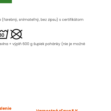
 (farebný, snímateľný, bez zipsu) s certifikátom
vlna + výplň 600 g šupiek pohánky (nie je možné
alenie
Vernostná zľava 5 %