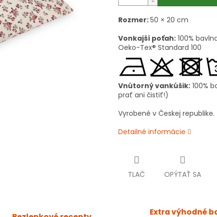
Rozmer:
50 × 20 cm
Vonkajší poťah:
100% bavlna
Oeko-Tex® Standard 100
Vnútorný vankúšik:
100% ba
prať ani čistiť!)
Vyrobené v Českej republike.
Detailné informácie
TLAČ
OPÝTAŤ SA
Extra výhodné b
Bezlepkové recepty