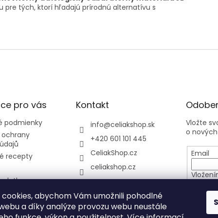
pre tých, ktorí hľadajú prírodnú alternatívu s
ce pro vás
Kontakt
Odober
 podmienky
Vložte s
info
@
celiakshop.sk
o nových
 ochrany
+420 601 101 445
údajů
CeliakShop.cz
Email
é recepty
celiakshop.cz
Vložení
 platba
osobníc
y
 cookies, abychom Vám umožnili pohodlné
 webu a díky analýze provozu webu neustále
PRIHL
jeho funkce, výkon a použitelnost.
Více informací