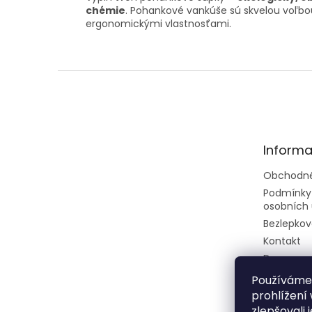
chémie
. Pohankové vankúše sú skvelou voľbou 
ergonomickými vlastnosťami.
Z
á
p
ä
t
Informa
i
e
Obchodné
Podmínky
osobních 
Bezlepkov
Kontakt
Doprava a
Rady a tip
Používáme
prohlížení
zlepšovali 