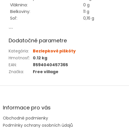
Vláknina:
0 g
Bielkoviny:
11 g
Soľ:
0,16 g
```
Dodatočné parametre
Kategória
:
Bezlepkové piškóty
Hmotnosť
:
0.12 kg
EAN
:
8594040457365
Značka
:
Free village
Z
á
p
ä
Informace pro vás
t
Obchodné podmienky
i
e
Podmínky ochrany osobních údajů