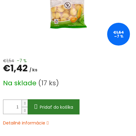
€1,54
–7 %
€1,54
–7 %
€1,42
/ ks
Jednotková
Na sklade
(17 ks)
cena:
Pridať do košíka
Detailné informácie