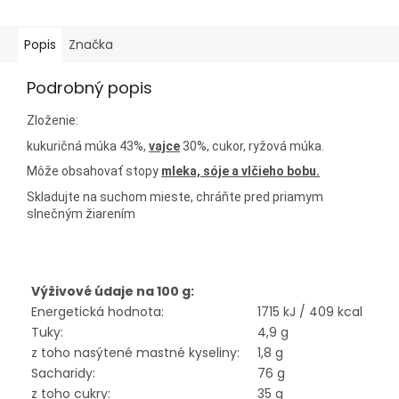
Popis
Značka
Podrobný popis
Zloženie:
kukuričná múka 43%,
vajce
30%, cukor, ryžová múka.
Môže obsahovať stopy
mleka, sóje a vlčieho bobu.
Skladujte na suchom mieste, chráňte pred priamym
slnečným žiarením
Výživové údaje na 100 g:
Energetická hodnota:
1715 kJ / 409 kcal
Tuky:
4,9 g
z toho nasýtené mastné kyseliny:
1,8 g
Sacharidy:
76 g
z toho cukry:
35 g