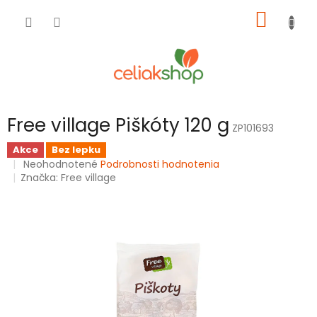
Prejsť
NÁKU
na
obsah
KOŠÍK
Free village Piškóty 120 g
ZP101693
Akce
Bez lepku
Priemerné
Neohodnotené
Podrobnosti hodnotenia
hodnotenie
Značka:
Free village
produktu
je
0,0
z
5
hviezdičiek.