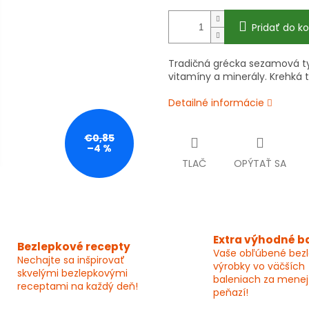
Pridať do ko
Tradičná grécka sezamová ty
vitamíny a minerály. Krehká t
Detailné informácie
€0,85
–4 %
TLAČ
OPÝTAŤ SA
Extra výhodné b
Bezlepkové recepty
Vaše obľúbené bez
Nechajte sa inšpirovať
výrobky vo väčších
skvelými bezlepkovými
baleniach za menej
receptami na každý deň!
peňazí!