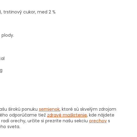
), trstinový cukor, med 2 %
 plody.
cal
 g
našu širokú ponuku
semienok
, ktoré sú skvelým zdrojom
adkého odporúčame tiež
zdravé maškrtenie
, kde nájdete
di orechy, určite si prezrite našu sekciu
orechov
s
ho sveta.