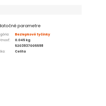
datočné parametre
gória
:
Bezlepkové tyčinky
tnosť
:
0.045 kg
5203937005598
čka
:
Celita