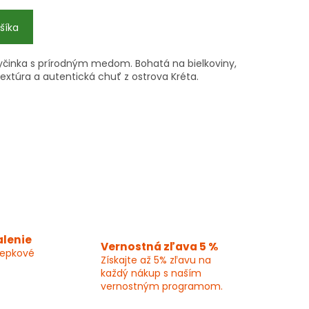
šíka
činka s prírodným medom. Bohatá na bielkoviny,
extúra a autentická chuť z ostrova Kréta.
alenie
Vernostná zľava 5 %
lepkové
Získajte až 5% zľavu na
každý nákup s naším
vernostným programom.