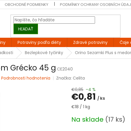
OBCHODNÉ PODMIENKY
PODMÍNKY OCHRANY OSOBNÍCH ÚDA
HĽADAŤ
iny
Potraviny podľa diéty
Zdravé potraviny
Čaje 
adkosti
Bezlepkové tyčinky
Orino Sezamki Plus s med
om Grécko 45 g
CE2040
é
Podrobnosti hodnotenia
Značka:
Celita
€0,85
–4 %
€0,81
/ ks
Jednotková
€18 / 1 kg
cena:
Na sklade
(17 ks)