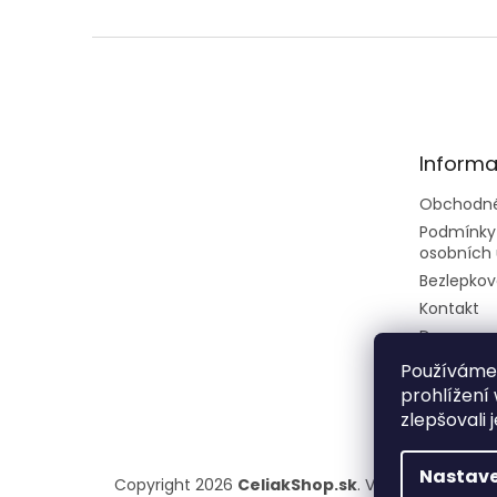
Z
á
p
ä
t
Informa
i
e
Obchodné
Podmínky
osobních 
Bezlepkov
Kontakt
Doprava a
Rady a tip
Používáme
prohlížení
zlepšovali 
Nastave
Copyright 2026
CeliakShop.sk
. Všetky práva vy