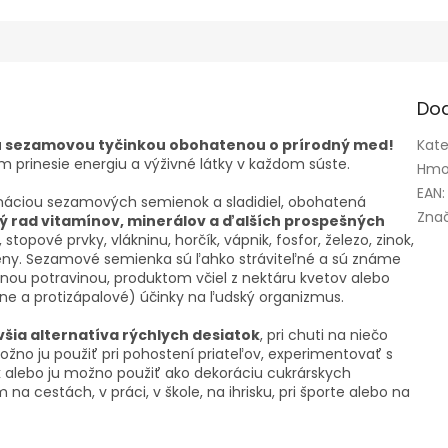
Do
ou sezamovou tyčinkou obohatenou o prírodný med!
Kate
 prinesie energiu a výživné látky v každom súste.
Hmo
EAN
:
náciou sezamových semienok a sladidiel, obohatená
Zna
 rad vitamínov, minerálov a ďalších prospešných
stopové prvky, vlákninu, horčík, vápnik, fosfor, železo, zinok,
tény. Sezamové semienka sú ľahko stráviteľné a sú známe
ičnou potravinou, produktom včiel z nektáru kvetov alebo
ne a protizápalové) účinky na ľudský organizmus.
šia alternatíva rýchlych desiatok
, pri chuti na niečo
ožno ju použiť pri pohostení priateľov, experimentovať s
k alebo ju možno použiť ako dekoráciu cukrárskych
a cestách, v práci, v škole, na ihrisku, pri športe alebo na