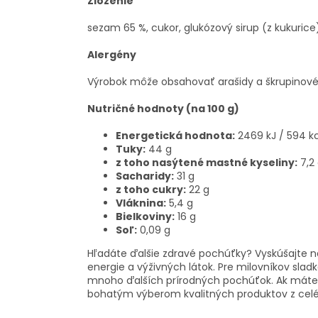
Zloženie
sezam 65 %, cukor, glukózový sirup (z kukurice
Alergény
Výrobok môže obsahovať arašidy a škrupinové
Nutričné hodnoty (na 100 g)
Energetická hodnota:
2469 kJ / 594 k
Tuky:
44 g
z toho nasýtené mastné kyseliny:
7,2
Sacharidy:
31 g
z toho cukry:
22 g
Vláknina:
5,4 g
Bielkoviny:
16 g
Soľ:
0,09 g
Hľadáte ďalšie zdravé pochúťky? Vyskúšajte 
energie a výživných látok. Pre milovníkov sl
mnoho ďalších prírodných pochúťok. Ak máte ra
bohatým výberom kvalitných produktov z celé