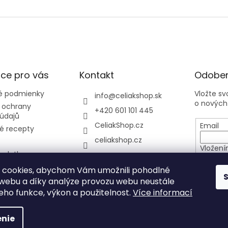
ce pro vás
Kontakt
Odober
 podmienky
Vložte s
info
@
celiakshop.sk
o nových
 ochrany
+420 601 101 445
údajů
CeliakShop.cz
Email
é recepty
celiakshop.cz
Vložení
 platba
osobníc
y
 cookies, abychom Vám umožnili pohodlné
 webu a díky analýze provozu webu neustále
PRIHL
jeho funkce, výkon a použitelnost.
Více informací
nie
hradené.