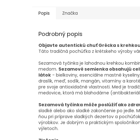
Popis
Značka
Podrobný popis
Objavte autentickú chuť Grécka s krehk
Táto tradičná pochúťka z krétskeho výroby vám
Sezamová tyčinka je lahodnou krehkou kombi
medom.
Sezamové semienka obsahujú celý
látok
- bielkoviny, esenciálne mastné kyseliny, 
draslík, meď, sodík, mangán, vitamíny a karo
pre svoje antioxidačné vlastnosti. Med je trad
medovice, ktorá má blahodárne (antibakteriál
Sezamová tyčinka môže poslúžiť ako zdrav
sladké alebo ako sladké zakončenie po jedle. M
ňou pri príprave sladkých dezertov a pochúťo
výrobkov. Je dobrým a praktickým spoločníkom n
výletoch.