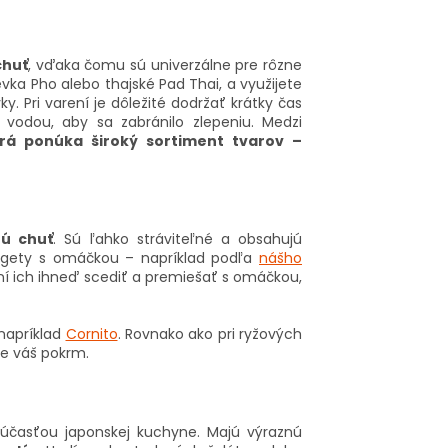
chuť
, vďaka čomu sú univerzálne pre rôzne
vka Pho alebo thajské Pad Thai, a využijete
y. Pri varení je dôležité dodržať krátky čas
vodou, aby sa zabránilo zlepeniu. Medzi
orá ponúka široký sortiment tvarov –
tú chuť
. Sú ľahko stráviteľné a obsahujú
pagety s omáčkou – napríklad podľa
nášho
ení ich ihneď scediť a premiešať s omáčkou,
 napríklad
Cornito
. Rovnako ako pri ryžových
re váš pokrm.
súčasťou japonskej kuchyne. Majú výraznú