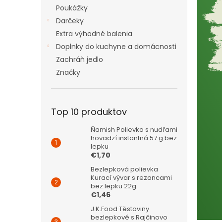
Poukážky
Darčeky
Extra výhodné balenia
Doplnky do kuchyne a domácnosti
Zachráň jedlo
Značky
Top 10 produktov
Ňamish Polievka s nudľami
hovädzí instantná 57 g bez
lepku
€1,70
Bezlepková polievka
Kurací vývar s rezancami
bez lepku 22g
€1,46
J.K.Food Těstoviny
bezlepkové s Rajčinovo