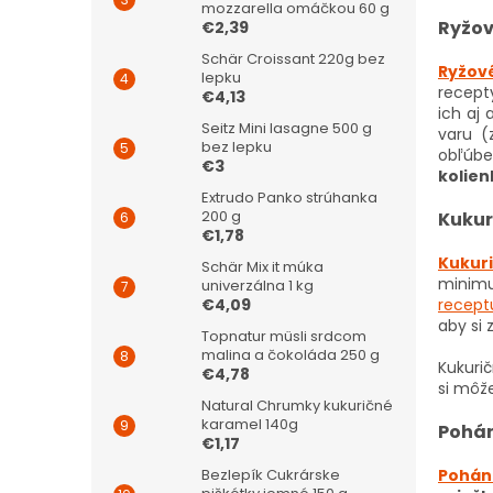
mozzarella omáčkou 60 g
Ryžov
€2,39
Schär Croissant 220g bez
Ryžov
lepku
recepty
€4,13
ich aj 
Seitz Mini lasagne 500 g
varu (
bez lepku
obľúbe
€3
kolien
Extrudo Panko strúhanka
200 g
Kukur
€1,78
Kukur
Schär Mix it múka
minimu
univerzálna 1 kg
€4,09
recept
aby si 
Topnatur müsli srdcom
malina a čokoláda 250 g
Kukurič
€4,78
si môže
Natural Chrumky kukuričné
karamel 140g
Pohán
€1,17
Bezlepík Cukrárske
Pohán