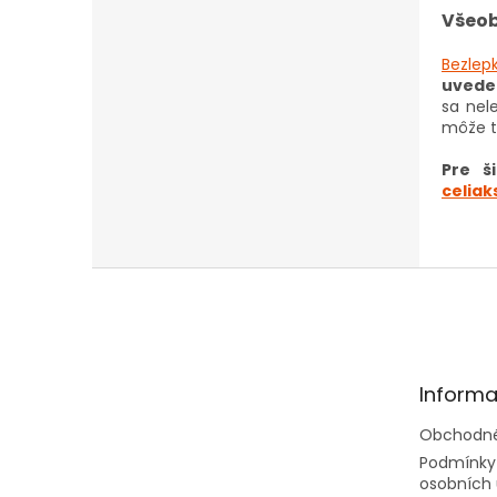
Všeob
Bezlep
uvede
sa nel
môže t
Pre š
celiak
Z
á
p
ä
t
Informa
i
e
Obchodné
Podmínky
osobních 