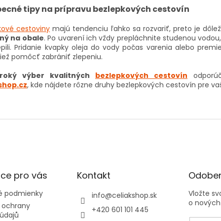
ecné tipy na prípravu bezlepkových cestovín
kové cestoviny
majú tendenciu ľahko sa rozvariť, preto je dôle
ný na obale
. Po uvarení ich vždy prepláchnite studenou vodou,
epili. Pridanie kvapky oleja do vody počas varenia alebo prem
iež pomôcť zabrániť zlepeniu.
iroký výber kvalitných
bezlepkových cestovín
odporúč
shop.cz
, kde nájdete rôzne druhy bezlepkových cestovín pre va
ce pro vás
Kontakt
Odober
 podmienky
Vložte s
info
@
celiakshop.sk
o nových
 ochrany
+420 601 101 445
údajů