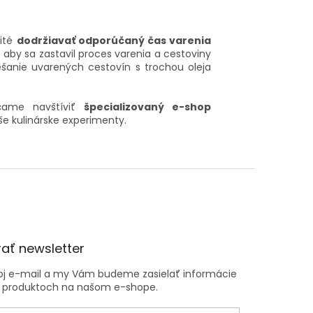
žité
dodržiavať odporúčaný čas varenia
 aby sa zastavil proces varenia a cestoviny
iešanie uvarených cestovín s trochou oleja
ame navštíviť
špecializovaný e-shop
še kulinárske experimenty.
ať newsletter
voj e-mail a my Vám budeme zasielať informácie
 produktoch na našom e-shope.