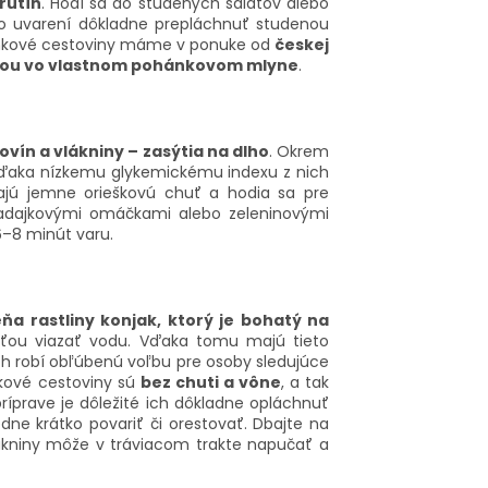
rutín
. Hodí sa do studených šalátov alebo
h po uvarení dôkladne prepláchnuť studenou
ohánkové cestoviny máme v ponuke od
českej
giou vo vlastnom pohánkovom mlyne
.
vín a vlákniny – zasýtia na dlho
. Okrem
. Vďaka nízkemu glykemickému indexu z nich
Majú jemne orieškovú chuť a hodia sa pre
radajkovými omáčkami alebo zeleninovými
6–8 minút varu.
eňa rastliny konjak, ktorý je bohatý na
ťou viazať vodu. Vďaka tomu majú tieto
ich robí obľúbenú voľbu pre osoby sledujúce
akové cestoviny sú
bez chuti a vône
, a tak
príprave je dôležité ich dôkladne opláchnuť
dne krátko povariť či orestovať. Dbajte na
lákniny môže v tráviacom trakte napučať a