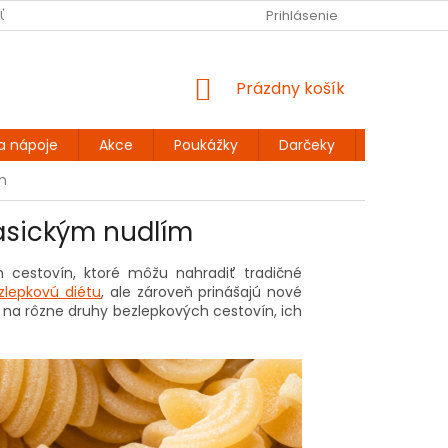
JŮ
BEZLEPKOVÉ RECEPTY
KONTAKT
Prihlásenie
DOPRAVA A PLATBA
NÁKUPNÝ
Prázdny košík
KOŠÍK
a nápoje
Akce
Poukážky
Darčeky
Extra výh
m
lasickým nudlím
ch cestovín, ktoré môžu nahradiť tradičné
zlepkovú diétu
, ale zároveň prinášajú nové
 na rôzne druhy bezlepkových cestovín, ich