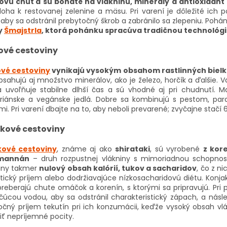
ovú chuť a sú bohaté na vlákninu, minerály a antioxidant 
íloha k restovanej zelenine a mäsu. Pri varení je dôležité ic
 aby sa odstránil prebytočný škrob a zabránilo sa zlepeniu. P
y
Šmajstrla
, ktorá pohánku spracúva tradičnou technoló
ové cestoviny
vé cestoviny
vynikajú vysokým obsahom rastlinných bielko
bsahujú aj množstvo minerálov, ako je železo, horčík a ďalšie
a uvoľňuje stabilne dlhší čas a sú vhodné aj pri chudnutí. 
riánske a vegánske jedlá. Dobre sa kombinujú s pestom, pa
. Pri varení dbajte na to, aby neboli prevarené; zvyčajne stačí 
kové cestoviny
kové cestoviny
, známe aj ako
shirataki
, sú vyrobené
z kor
mannán
– druh rozpustnej vlákniny s mimoriadnou schopnos
iny takmer
nulový obsah kalórií, tukov a sacharidov
, čo z n
tický príjem alebo dodržiavajúce nízkosacharidovú diétu. Konj
reberajú chute omáčok a korenín, s ktorými sa pripravujú. Pri 
čúcou vodou, aby sa odstránil charakteristický zápach, a násle
očný príjem tekutín pri ich konzumácii, keďže vysoký obsah v
iť nepríjemné pocity.