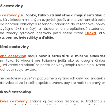
é cestoviny
é cestoviny
sú ľahké, ľahko stráviteľné a majú neutrálnu 
. Sú základom mnohých ázijských jedál, ako je vietnamská polie
ako náhradu klasických rezancov napríklad do rezancovej polievk
zvyčajne 2–3 minúty) a následne ich prepláchnuť studenou 
né značky ryžových cestovín patrí česká firma
Lucka
, kt
ka, penne, hviezdičky a ďalšie
.
ičné cestoviny
ičné cestoviny
majú pevnú štruktúru a mierne sladkas
m tuku. Sú vhodné pre talianske jedlá, ako sú lasagne či š
u
. Pri varení sa odporúča pridať do vody kvapku oleja a po uvar
zachovali svoju textúru.
né cestoviny sú veľmi populárne a vyrába ich celý rad značiek,
te vyberať zo širokého spektra tvarov, aby ste našli ten pravý p
kové cestoviny
kové cestoviny
, známe aj ako soba rezance, sú tradičnou 