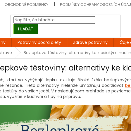
OBCHODNÉ PODMIENKY
PODMÍNKY OCHRANY OSOBNÍCH ÚDA
HĽADAŤ
iny
Potraviny podľa diéty
Zdravé potraviny
Čaje 
 strave
Bezlepkové těstoviny: alternativy ke klasickým nudlí
lepkové těstoviny: alternativy ke k
ch, ktorí sa vyhýbajú lepku, existuje široká škála bezlepkový
né rezance. Tieto alternatívy nielenže umožňujú dodržiavať
be
a textúry do vašich jedál. V nasledujúcom prehľade sa pozrieme
sti, využitie v kuchyni a tipy na prípravu.