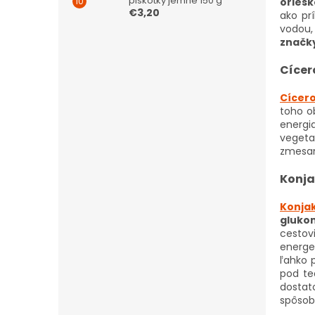
piškótky jemné 150 g
oriešk
€3,20
ako pr
vodou,
značk
Cícer
Cícero
toho o
energi
vegeta
zmesami
Konja
Konja
gluko
cestov
energe
ľahko p
pod te
dostat
spôsob