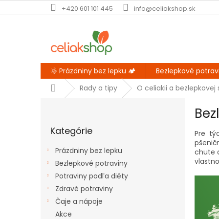
Prejsť
+420 601 101 445
info@celiakshop.sk
na
obsah
🌞 Prázdniny bez lepku 🏕️
Bezlepkové potrav
Domov
Rady a tipy
O celiakii a bezlepkovej
B
Bez
o
Preskočiť
č
Kategórie
kategórie
Pre tý
n
pšenič
ý
Prázdniny bez lepku
chute 
p
vlastno
Bezlepkové potraviny
a
Potraviny podľa diéty
n
e
Zdravé potraviny
l
Čaje a nápoje
Akce