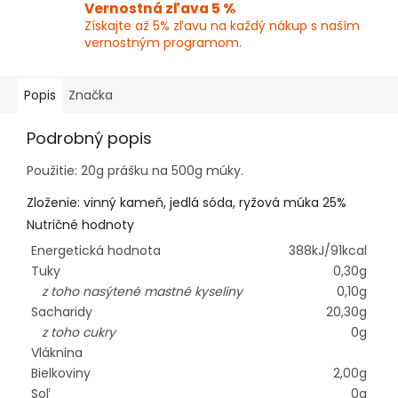
Vernostná zľava 5 %
Získajte až 5% zľavu na každý nákup s naším
vernostným programom.
Popis
Značka
Podrobný popis
Použitie: 20g prášku na 500g múky.
Zloženie: vinný kameň, jedlá sóda, ryžová múka 25%
Nutričné hodnoty
Energetická hodnota
388kJ/91kcal
Tuky
0,30g
z toho nasýtené mastné kyseliny
0,10g
Sacharidy
20,30g
z toho cukry
0g
Vláknina
Bielkoviny
2,00g
Soľ
0g