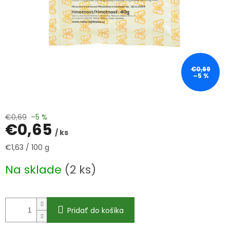
€0,69
–5 %
€0,69
–5 %
€0,65
/ ks
Jednotková
€1,63 / 100 g
cena:
Na sklade
(2 ks)
Pridať do košíka