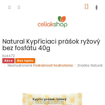
Prejsť
NÁKU
na
obsah
KOŠÍK
Natural Kypříciaci prášok ryžový
bez fosfátu 40g
NJ4472
Akce
Bez lepku
Priemerné
Neohodnotené
Podrobnosti hodnotenia
Značka:
Natural
hodnotenie
produktu
je
0,0
z
5
hviezdičiek.