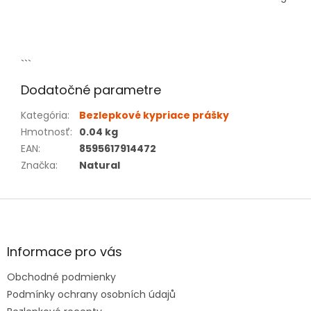
```
Dodatočné parametre
Kategória
:
Bezlepkové kypriace prášky
Hmotnosť
:
0.04 kg
EAN
:
8595617914472
Značka
:
Natural
Z
á
p
ä
Informace pro vás
t
Obchodné podmienky
i
e
Podmínky ochrany osobních údajů