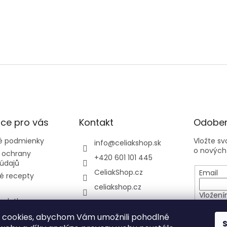
ce pro vás
Kontakt
Odober
 podmienky
Vložte s
info
@
celiakshop.sk
o nových
 ochrany
+420 601 101 445
údajů
CeliakShop.cz
Email
é recepty
celiakshop.cz
Vložení
 platba
osobníc
y
 cookies, abychom Vám umožnili pohodlné