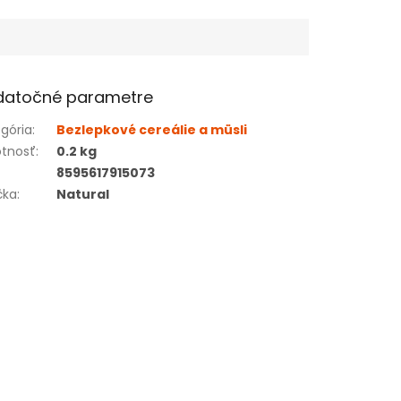
datočné parametre
gória
:
Bezlepkové cereálie a müsli
tnosť
:
0.2 kg
8595617915073
čka
:
Natural