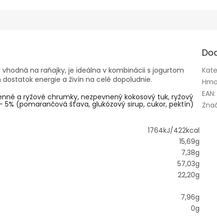
Do
hodná na raňajky, je ideálna v kombinácii s jogurtom
Kate
ostatok energie a živín na celé dopoludnie.
Hmo
EAN
:
čmenné a ryžové chrumky, nezpevnený kokosový tuk, ryžový
 - 5% (pomarančová šťava, glukózový sirup, cukor, pektín)
Zna
1764kJ/422kcal
15,69g
7,38g
57,03g
22,20g
7,96g
0g