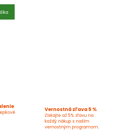
šíka
alenie
Vernostná zľava 5 %
lepkové
Získajte až 5% zľavu na
každý nákup s naším
vernostným programom.