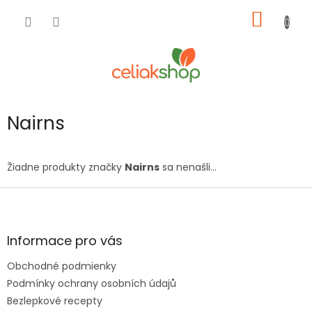
Prejsť
NÁKU
na
obsah
KOŠÍK
Nairns
Žiadne produkty značky
Nairns
sa nenašli...
Z
á
p
ä
Informace pro vás
t
Obchodné podmienky
i
e
Podmínky ochrany osobních údajů
Bezlepkové recepty