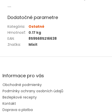
```
Dodatočné parametre
Kategória
:
Ostatné
Hmotnosť
:
0.17 kg
EAN
:
8595685216638
Značka
:
Mixit
Z
á
p
ä
Informace pro vás
t
Obchodné podmienky
i
e
Podmínky ochrany osobních údajů
Bezlepkové recepty
Kontakt
Doprava a platba