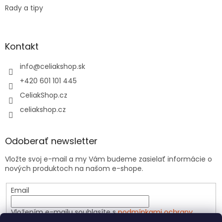
Rady a tipy
Kontakt
info
@
celiakshop.sk
+420 601 101 445
CeliakShop.cz
celiakshop.cz
Odoberať newsletter
Vložte svoj e-mail a my Vám budeme zasielať informácie o
nových produktoch na našom e-shope.
Email
Vložením e-mailu souhlasíte s
podmínkami ochrany
osobních údajů