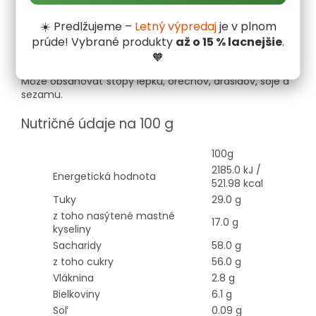
(cukor, kakaové maslo, sušené
mlieko
, kakaová hmota,
emulgátor: lecitíny; prírodná vanilková aróma),
☀️ Predlžujeme –
Letný výpredaj
je v plnom
lyofilizovaný banán 17 %, leštiaca látka: arabská guma;
prúde! Vybrané produkty
až o 15 % lacnejšie
.
sacharóza, med; v mliečnej čokoláde obsah kakaovej
sušiny najmenej 30 %)
🧡
Môže obsahovať stopy lepku, orechov, arašidov, sóje a
sezamu.
Nutričné údaje na 100 g
100g
2185.0 kJ /
Energetická hodnota
521.98 kcal
Tuky
29.0 g
z toho nasýtené mastné
17.0 g
kyseliny
Sacharidy
58.0 g
z toho cukry
56.0 g
Vláknina
2.8 g
Bielkoviny
6.1 g
Soľ
0.09 g