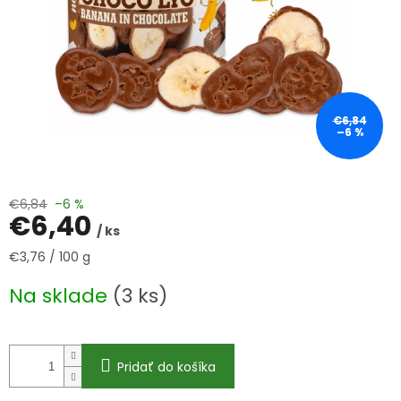
€6,84
–6 %
€6,84
–6 %
€6,40
/ ks
Jednotková
€3,76 / 100 g
cena:
Na sklade
(3 ks)
Pridať do košíka