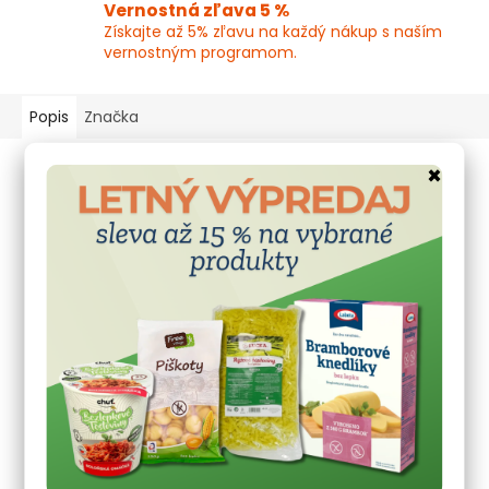
Vernostná zľava 5 %
Získajte až 5% zľavu na každý nákup s naším
vernostným programom.
Popis
Značka
Podrobný popis
×
Mrazom sušený banán v mliečnej
čokoláde
Takéto banániky v čokoláde ste ešte
nekŕmili.
Ochutnajte dokonalé spojenie tradičných
chutí bez zbytočných umelých prísad a bez
palmového oleja.
Zloženie:
Banán v mliečnej čokoláde (mliečna čokoláda 82 %