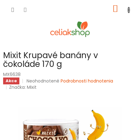
Prejsť
NÁKU
na
obsah
KOŠÍK
Mixit Krupavé banány v
čokoláde 170 g
MX6638
Priemerné
Neohodnotené
Podrobnosti hodnotenia
Akce
hodnotenie
Značka:
Mixit
produktu
je
0,0
z
5
hviezdičiek.