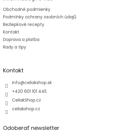
t
Obchodné podmienky
i
e
Podmínky ochrany osobních údajů
Bezlepkové recepty
Kontakt
Doprava a platba
Rady a tipy
Kontakt
info
@
celiakshop.sk
+420 601 101 445
CeliakShop.cz
celiakshop.cz
Odoberať newsletter