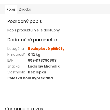
Popis
Značka
Podrobný popis
Popis produktu nie je dostupný
Dodatočné parametre
Kategória
:
Bezlepkové piškóty
Hmotnosť
:
0.12 kg
EAN
:
8594173790803
Značka
:
Ladislav Michalík
Vlastnosti
:
Bez lepku
Položka bola vypredaná…
Z
á
p
ä
Informace pro vás