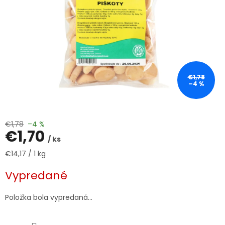
€1,78
–4 %
€1,78
–4 %
€1,70
/ ks
Jednotková
€14,17 / 1 kg
cena:
Vypredané
Položka bola vypredaná…