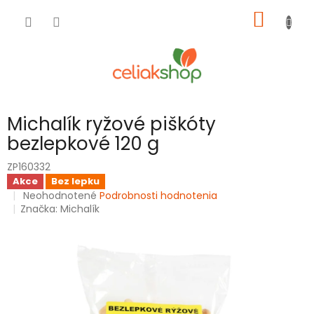
Prejsť
NÁKU
na
obsah
KOŠÍK
Michalík ryžové piškóty
bezlepkové 120 g
ZP160332
Akce
Bez lepku
Priemerné
Neohodnotené
Podrobnosti hodnotenia
hodnotenie
Značka:
Michalík
produktu
je
0,0
z
5
hviezdičiek.