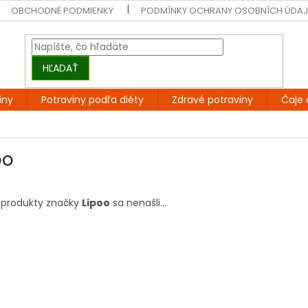
OBCHODNÉ PODMIENKY
PODMÍNKY OCHRANY OSOBNÍCH ÚDA
HĽADAŤ
iny
Potraviny podľa diéty
Zdravé potraviny
Čaje 
oo
 produkty značky
Lipoo
sa nenašli...