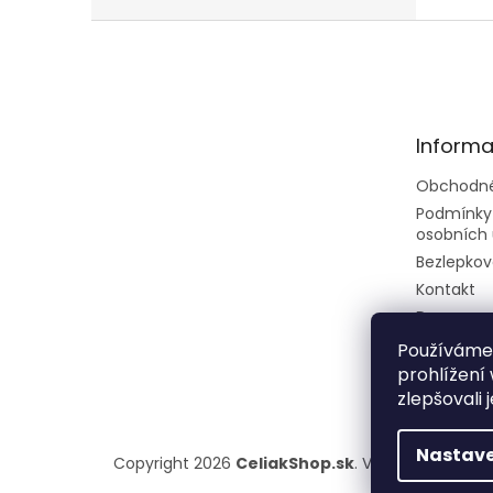
Z
á
p
ä
t
Informa
i
e
Obchodné
Podmínky
osobních 
Bezlepkov
Kontakt
Doprava a
Rady a tip
Používáme
prohlížení
zlepšovali 
Nastave
Copyright 2026
CeliakShop.sk
. Všetky práva vy