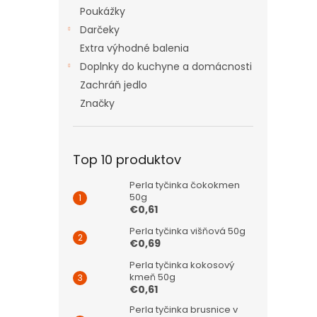
Poukážky
Darčeky
Extra výhodné balenia
Doplnky do kuchyne a domácnosti
Zachráň jedlo
Značky
Top 10 produktov
Perla tyčinka čokokmen
50g
€0,61
Perla tyčinka višňová 50g
€0,69
Perla tyčinka kokosový
kmeň 50g
€0,61
Perla tyčinka brusnice v