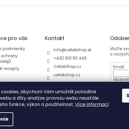
ce pro vás
Kontakt
Odober
 podmienky
Vložte s
info
@
celiakshop.sk
o nových
 ochrany
+420 601 101 445
údajů
CeliakShop.cz
Email
é recepty
celiakshop.cz
Vložení
 platba
osobníc
y
 cookies, abychom Vám umožnili pohodlné
 webu a díky analýze provozu webu neustále
PRIHL
jeho funkce, výkon a použitelnost.
Více informací
nie
hradené.