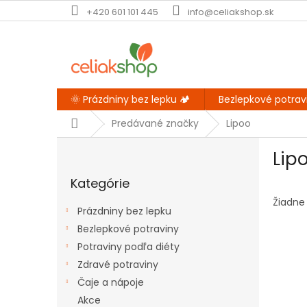
Prejsť
+420 601 101 445
info@celiakshop.sk
na
obsah
🌞 Prázdniny bez lepku 🏕️
Bezlepkové potrav
Domov
Predávané značky
Lipoo
B
Lip
o
Preskočiť
č
Kategórie
kategórie
n
ý
Žiadne
Prázdniny bez lepku
p
Bezlepkové potraviny
a
Potraviny podľa diéty
n
e
Zdravé potraviny
l
Čaje a nápoje
Akce