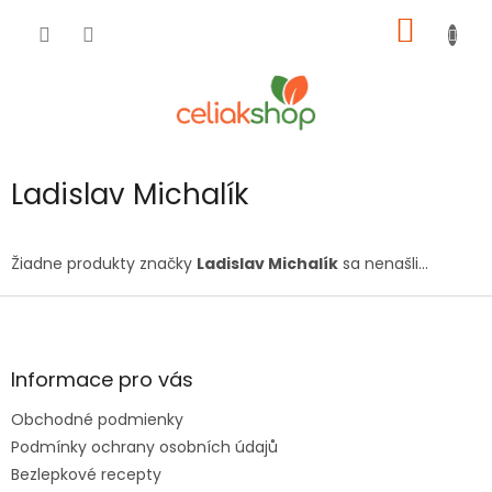
Prejsť
NÁKU
na
obsah
KOŠÍK
Ladislav Michalík
Žiadne produkty značky
Ladislav Michalík
sa nenašli...
Z
á
p
ä
Informace pro vás
t
Obchodné podmienky
i
e
Podmínky ochrany osobních údajů
Bezlepkové recepty