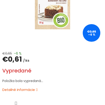
€0,65
–6 %
€0,65
–6 %
€0,61
/ ks
Jednotková
Vypredané
cena:
Položka bola vypredaná…
Detailné informácie