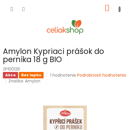
Prejsť
NÁKU
na
obsah
KOŠÍK
Amylon Kypriaci prášok do
perníka 18 g BIO
ZP100126
Priemerné
1 hodnotenie
Podrobnosti hodnotenia
Akce
Bez lepku
hodnotenie
Značka:
Amylon
produktu
je
5,0
z
5
hviezdičiek.