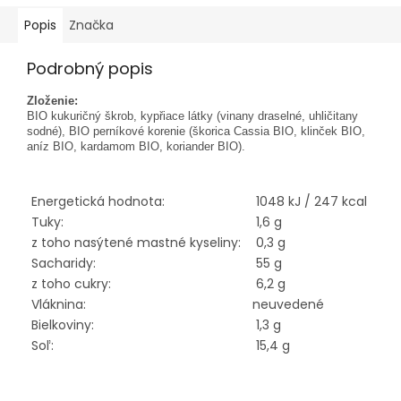
Popis
Značka
Podrobný popis
Zloženie:
BIO kukuričný škrob, kypřiace látky (vinany draselné, uhličitany
sodné), BIO perníkové korenie (škorica Cassia BIO, klinček BIO,
aníz BIO, kardamom BIO, koriander BIO).
Energetická hodnota:
1048 kJ / 247 kcal
Tuky:
1,6 g
z toho nasýtené mastné kyseliny:
0,3 g
Sacharidy:
55 g
z toho cukry:
6,2 g
Vláknina:
neuvedené
Bielkoviny:
1,3 g
Soľ:
15,4 g