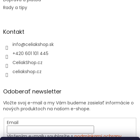
Rady a tipy
Kontakt
info
@
celiakshop.sk
+420 601 101 445
CeliakShop.cz
celiakshop.cz
Odoberať newsletter
Vložte svoj e-mail a my Vám budeme zasielať informácie o
nových produktoch na našom e-shope.
Email
Vložením e-mailu souhlasíte s
podmínkami ochrany