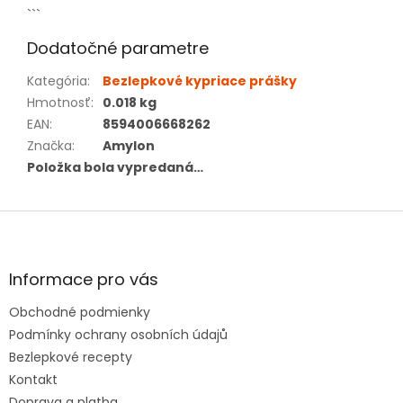
```
Dodatočné parametre
Kategória
:
Bezlepkové kypriace prášky
Hmotnosť
:
0.018 kg
EAN
:
8594006668262
Značka
:
Amylon
Položka bola vypredaná…
Z
á
p
ä
Informace pro vás
t
Obchodné podmienky
i
e
Podmínky ochrany osobních údajů
Bezlepkové recepty
Kontakt
Doprava a platba