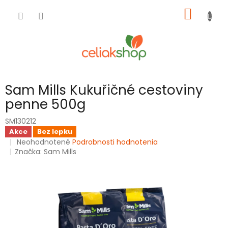
Prejsť
NÁKU
na
obsah
KOŠÍK
Sam Mills Kukuřičné cestoviny
penne 500g
SM130212
Akce
Bez lepku
Priemerné
Neohodnotené
Podrobnosti hodnotenia
hodnotenie
Značka:
Sam Mills
produktu
je
0,0
z
5
hviezdičiek.