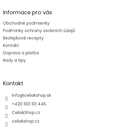
p
ä
Informace pro vás
t
Obchodné podmienky
i
e
Podmínky ochrany osobních údajů
Bezlepkové recepty
Kontakt
Doprava a platba
Rady a tipy
Kontakt
info
@
celiakshop.sk
+420 601 101 445
CeliakShop.cz
celiakshop.cz