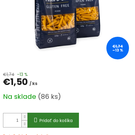
€1,74
–13 %
€1,74
–13 %
€1,50
/ ks
Jednotková
Na sklade
(86 ks)
cena:
Pridať do košíka