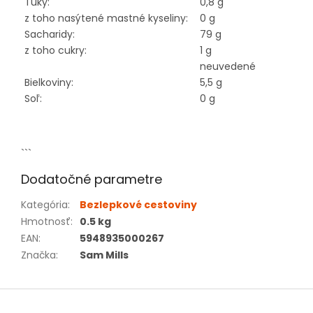
Tuky:
0,8 g
z toho nasýtené mastné kyseliny:
0 g
Sacharidy:
79 g
z toho cukry:
1 g
neuvedené
Bielkoviny:
5,5 g
Soľ:
0 g
```
Dodatočné parametre
Kategória
:
Bezlepkové cestoviny
Hmotnosť
:
0.5 kg
EAN
:
5948935000267
Značka
:
Sam Mills
Z
á