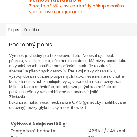
Získajte až 5% zľavu na každý nákup s naším
vernostným programom.
Popis
Značka
Podrobný popis
Výrobok je vhodný pre bezlepkovú diétu. Neobsahuje lepok,
pšenicu, vajcia, mlieko, sóju ani cholesterol. Má nízky obsah tuku
a vysoký obsah nutrične prospešných látok. Je to zdravá
alternatíva pšeničných cestovín. Pre svoj nízky obsah tuku,
vysoký obsah nutrične prospešných látok, nezameniteľnú chuť a
konzistenciu si ich zamilujete vy aj vaša rodina. Cestoviny Sam
Mills sú ľahko stráviteľné, ich príprava je rýchla a môžete ich
použiť na všetky vaše obľúbené cestovinové jedlá.
Zloženie:
kukuricná múka, voda, neobsahuje GMO (geneticky modifikované
suroviny), nízky glykemický index (Low GI).
Výživové údaje na 100 g:
Energetická hodnota:
1466 kJ / 345 kcal