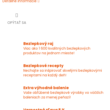
Detailné informácie
OPÝTAŤ SA
Bezlepkový raj
Viac ako 1 600 kvalitných bezlepkových
produktov na jednom mieste!
Bezlepkové recepty
Nechajte sa inšpirovať skvelými bezlepkovými
receptami na každý deň!
Extra výhodné balenie
Vaše obľúbené bezlepkové výrobky vo väčších
baleniach za menej peňazí!
Vernostná zľava 5 %