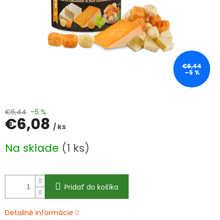
€6,44
–5 %
€6,44
–5 %
€6,08
/ ks
Jednotková
Na sklade
(1 ks)
cena:
Pridať do košíka
Detailné informácie