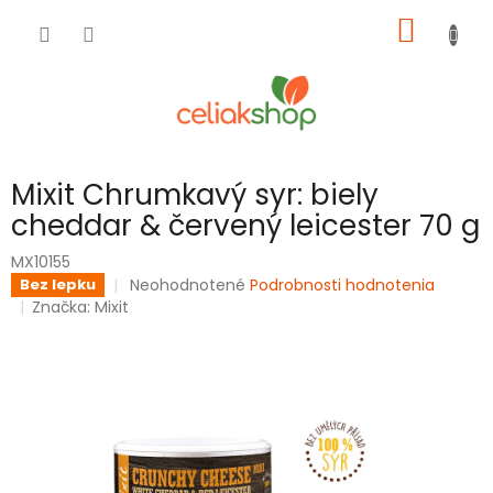
Prejsť
NÁKU
na
obsah
KOŠÍK
Mixit Chrumkavý syr: biely
cheddar & červený leicester 70 g
MX10155
Priemerné
Neohodnotené
Podrobnosti hodnotenia
Bez lepku
hodnotenie
Značka:
Mixit
produktu
je
0,0
z
5
hviezdičiek.