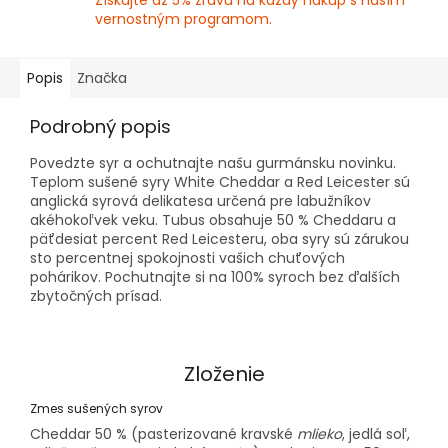
Získajte až 5% zľavu na každý nákup s naším
vernostným programom.
Popis
Značka
Podrobný popis
Povedzte syr a ochutnajte našu gurmánsku novinku.
Teplom sušené syry White Cheddar a Red Leicester sú
anglická syrová delikatesa určená pre labužníkov
akéhokoľvek veku. Tubus obsahuje 50 % Cheddaru a
päťdesiat percent Red Leicesteru, oba syry sú zárukou
sto percentnej spokojnosti vašich chuťových
pohárikov. Pochutnajte si na 100% syroch bez ďalších
zbytočných prísad.
Zloženie
Zmes sušených syrov
Cheddar 50 % (pasterizované kravské
mlieko
, jedlá soľ,