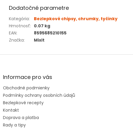
Dodatočné parametre
Kategória
:
Bezlepkové chipsy, chrumky, tyčinky
Hmotnosť
:
0.07 kg
EAN
:
8595685210155
Značka
:
Mixit
Z
á
p
ä
Informace pro vás
t
Obchodné podmienky
i
e
Podmínky ochrany osobních údajů
Bezlepkové recepty
Kontakt
Doprava a platba
Rady a tipy