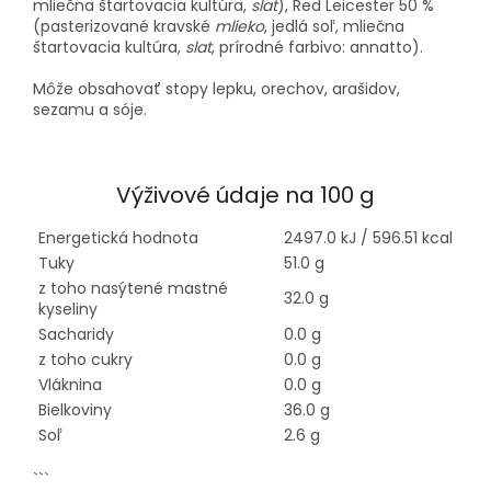
mliečna štartovacia kultúra,
slat
), Red Leicester 50 %
(pasterizované kravské
mlieko
, jedlá soľ, mliečna
štartovacia kultúra,
slat
, prírodné farbivo: annatto).
Môže obsahovať stopy lepku, orechov, arašidov,
sezamu a sóje.
Výživové údaje na 100 g
Energetická hodnota
2497.0 kJ / 596.51 kcal
Tuky
51.0 g
z toho nasýtené mastné
32.0 g
kyseliny
Sacharidy
0.0 g
z toho cukry
0.0 g
Vláknina
0.0 g
Bielkoviny
36.0 g
Soľ
2.6 g
```