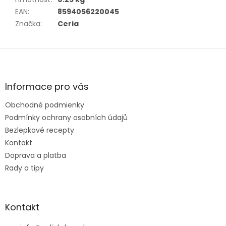
EAN
:
8594056220045
Značka
:
Ceria
Z
á
p
ä
Informace pro vás
t
Obchodné podmienky
i
e
Podmínky ochrany osobních údajů
Bezlepkové recepty
Kontakt
Doprava a platba
Rady a tipy
Kontakt