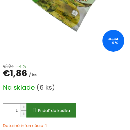
€1,94
–4 %
€1,94
–4 %
€1,86
/ ks
Jednotková
Na sklade
(6 ks)
cena:
Pridať do košíka
Detailné informácie