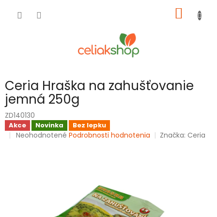
Prejsť
NÁKU
na
obsah
KOŠÍK
Ceria Hraška na zahušťovanie
jemná 250g
ZD140130
Akce
Novinka
Bez lepku
Priemerné
Neohodnotené
Podrobnosti hodnotenia
Značka:
Ceria
hodnotenie
produktu
je
0,0
z
5
hviezdičiek.