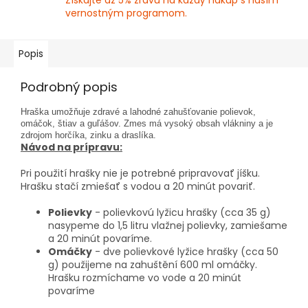
Získajte až 5% zľavu na každý nákup s naším
vernostným programom.
Popis
Podrobný popis
Hraška umožňuje zdravé a lahodné zahušťovanie polievok,
omáčok, štiav a guľášov. Zmes má vysoký obsah vlákniny a je
zdrojom horčíka, zinku a draslíka.
Návod na prípravu:
Pri použití hrašky nie je potrebné pripravovať jíšku.
Hrašku stačí zmiešať s vodou a 20 minút povariť.
Polievky
- polievkovú lyžicu hrašky (cca 35 g)
nasypeme do 1,5 litru vlažnej polievky, zamiešame
a 20 minút povaríme.
Omáčky
- dve polievkové lyžice hrašky (cca 50
g) použijeme na zahuštění 600 ml omáčky.
Hrašku rozmíchame vo vode a 20 minút
povaríme