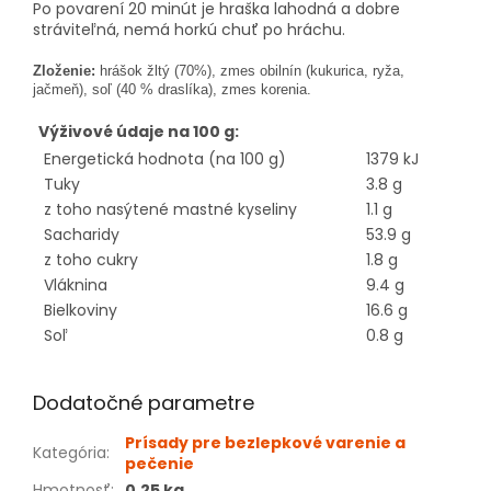
Po povarení 20 minút je hraška lahodná a dobre
stráviteľná, nemá horkú chuť po hráchu.
Zloženie:
hrášok žltý (70%), zmes obilnín (kukurica, ryža,
jačmeň), soľ (40 % draslíka), zmes korenia.
Výživové údaje na 100 g:
Energetická hodnota (na 100 g)
1379 kJ
Tuky
3.8 g
z toho nasýtené mastné kyseliny
1.1 g
Sacharidy
53.9 g
z toho cukry
1.8 g
Vláknina
9.4 g
Bielkoviny
16.6 g
Soľ
0.8 g
Dodatočné parametre
Prísady pre bezlepkové varenie a
Kategória
:
pečenie
Hmotnosť
:
0.25 kg