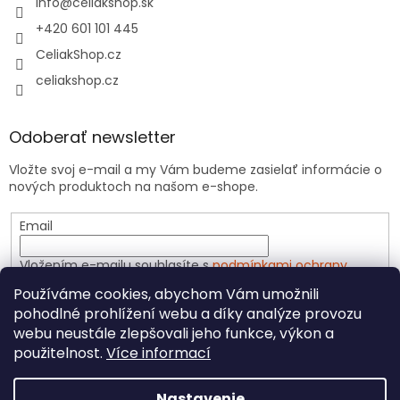
info
@
celiakshop.sk
+420 601 101 445
CeliakShop.cz
celiakshop.cz
Odoberať newsletter
Vložte svoj e-mail a my Vám budeme zasielať informácie o
nových produktoch na našom e-shope.
Email
Vložením e-mailu souhlasíte s
podmínkami ochrany
osobních údajů
Používáme cookies, abychom Vám umožnili
pohodlné prohlížení webu a díky analýze provozu
PRIHLÁSIŤ SA
webu neustále zlepšovali jeho funkce, výkon a
použitelnost.
Více informací
Nastavenie