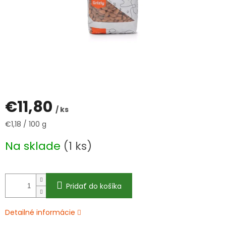
€11,80
/ ks
Jednotková
€1,18 / 100 g
cena:
Na sklade
(1 ks)
Pridať do košíka
Detailné informácie