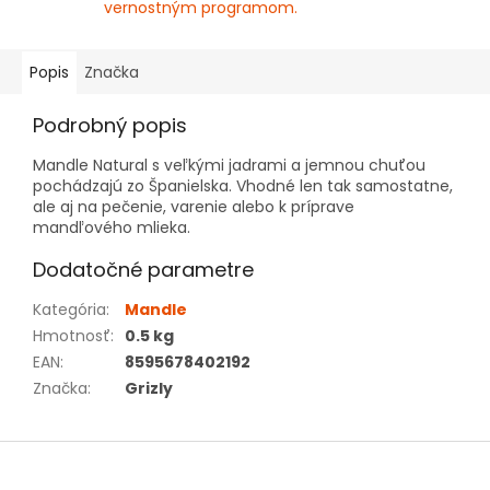
vernostným programom.
Popis
Značka
Podrobný popis
Mandle Natural s veľkými jadrami a jemnou chuťou
pochádzajú zo Španielska. Vhodné len tak samostatne,
ale aj na pečenie, varenie alebo k príprave
mandľového mlieka.
Dodatočné parametre
Kategória
:
Mandle
Hmotnosť
:
0.5 kg
EAN
:
8595678402192
Značka
:
Grizly
Z
á