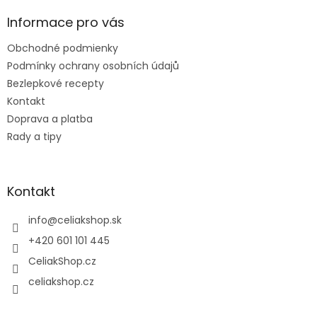
p
ä
Informace pro vás
t
Obchodné podmienky
i
e
Podmínky ochrany osobních údajů
Bezlepkové recepty
Kontakt
Doprava a platba
Rady a tipy
Kontakt
info
@
celiakshop.sk
+420 601 101 445
CeliakShop.cz
celiakshop.cz