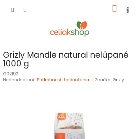
Prejsť
NÁKU
na
obsah
KOŠÍK
Grizly Mandle natural nelúpané
1000 g
G02192
Priemerné
Neohodnotené
Podrobnosti hodnotenia
Značka:
Grizly
hodnotenie
produktu
je
0,0
z
5
hviezdičiek.