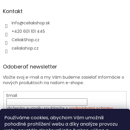
Kontakt
info
@
celiakshop.sk
+420 601 101 445
CeliakShop.cz
celiakshop.cz
Odoberať newsletter
Vložte svoj e-mail a my Vám budeme zasielať informácie o
nových produktoch na našom e-shope.
Email
Vložením e-mailu souhlasíte s
podmínkami ochrany
osobních údajů
Používáme cookies, abychom Vám umožnili
pohodlné prohlížení webu a díky analýze provozu
PRIHLÁSIŤ SA