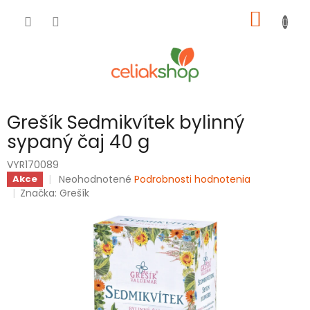
Prejsť
NÁKU
na
obsah
KOŠÍK
Grešík Sedmikvítek bylinný
sypaný čaj 40 g
VYR170089
Priemerné
Neohodnotené
Podrobnosti hodnotenia
Akce
hodnotenie
Značka:
Grešík
produktu
je
0,0
z
5
hviezdičiek.