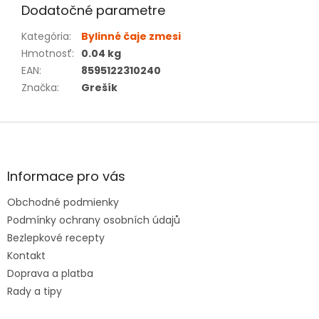
Dodatočné parametre
Kategória
:
Bylinné čaje zmesi
Hmotnosť
:
0.04 kg
EAN
:
8595122310240
Značka
:
Grešík
Z
á
p
ä
Informace pro vás
t
Obchodné podmienky
i
e
Podmínky ochrany osobních údajů
Bezlepkové recepty
Kontakt
Doprava a platba
Rady a tipy