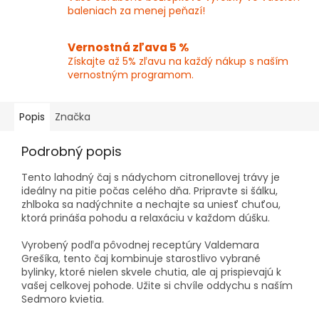
baleniach za menej peňazí!
Vernostná zľava 5 %
Získajte až 5% zľavu na každý nákup s naším
vernostným programom.
Popis
Značka
Podrobný popis
Tento lahodný čaj s nádychom citronellovej trávy je
ideálny na pitie počas celého dňa. Pripravte si šálku,
zhlboka sa nadýchnite a nechajte sa uniesť chuťou,
ktorá prináša pohodu a relaxáciu v každom dúšku.
Vyrobený podľa pôvodnej receptúry Valdemara
Grešíka, tento čaj kombinuje starostlivo vybrané
bylinky, ktoré nielen skvele chutia, ale aj prispievajú k
vašej celkovej pohode. Užite si chvíle oddychu s naším
Sedmoro kvietia.