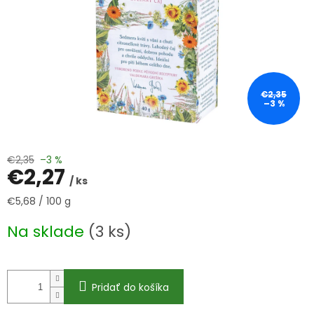
€2,35
–3 %
€2,35
–3 %
€2,27
/ ks
Jednotková
€5,68 / 100 g
cena:
Na sklade
(3 ks)
Pridať do košíka