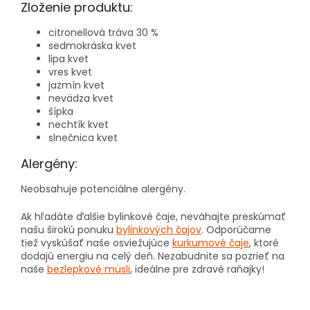
Zloženie produktu:
citronellová tráva 30 %
sedmokráska kvet
lipa kvet
vres kvet
jazmín kvet
nevädza kvet
šípka
nechtík kvet
slnečnica kvet
Alergény:
Neobsahuje potenciálne alergény.
Ak hľadáte ďalšie bylinkové čaje, neváhajte preskúmať
našu širokú ponuku
bylinkových čajov
. Odporúčame
tiež vyskúšať naše osviežujúce
kurkumové čaje
, ktoré
dodajú energiu na celý deň. Nezabudnite sa pozrieť na
naše
bezlepkové müsli
, ideálne pre zdravé raňajky!