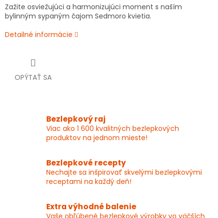
Zažite osviežujúci a harmonizujúci moment s naším
bylinným sypaným čajom Sedmoro kvietia.
Detailné informácie
OPÝTAŤ SA
Bezlepkový raj
Viac ako 1 600 kvalitných bezlepkových
produktov na jednom mieste!
Bezlepkové recepty
Nechajte sa inšpirovať skvelými bezlepkovými
receptami na každý deň!
Extra výhodné balenie
Vaše obľúbené bezlepkové výrobky vo väčších