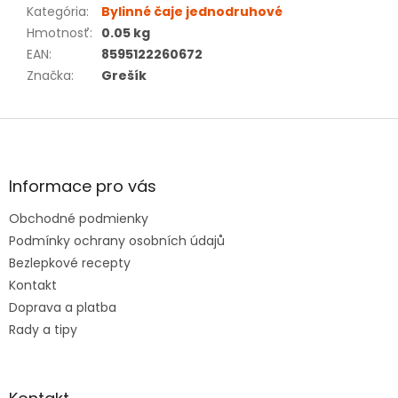
Kategória
:
Bylinné čaje jednodruhové
Hmotnosť
:
0.05 kg
EAN
:
8595122260672
Značka
:
Grešík
Z
á
p
ä
Informace pro vás
t
Obchodné podmienky
i
e
Podmínky ochrany osobních údajů
Bezlepkové recepty
Kontakt
Doprava a platba
Rady a tipy