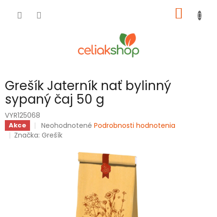
Prejsť
NÁKU
na
obsah
KOŠÍK
Grešík Jaterník nať bylinný
sypaný čaj 50 g
VYR125068
Priemerné
Neohodnotené
Podrobnosti hodnotenia
Akce
hodnotenie
Značka:
Grešík
produktu
je
0,0
z
5
hviezdičiek.