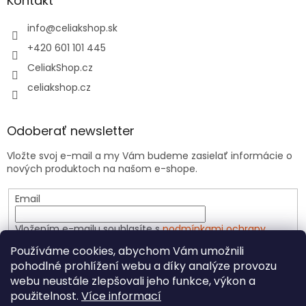
Kontakt
info
@
celiakshop.sk
+420 601 101 445
CeliakShop.cz
celiakshop.cz
Odoberať newsletter
Vložte svoj e-mail a my Vám budeme zasielať informácie o
nových produktoch na našom e-shope.
Email
Vložením e-mailu souhlasíte s
podmínkami ochrany
osobních údajů
Používáme cookies, abychom Vám umožnili
pohodlné prohlížení webu a díky analýze provozu
PRIHLÁSIŤ SA
webu neustále zlepšovali jeho funkce, výkon a
použitelnost.
Více informací