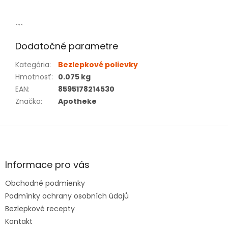
```
Dodatočné parametre
Kategória
:
Bezlepkové polievky
Hmotnosť
:
0.075 kg
EAN
:
8595178214530
Značka
:
Apotheke
Z
á
p
ä
Informace pro vás
t
Obchodné podmienky
i
e
Podmínky ochrany osobních údajů
Bezlepkové recepty
Kontakt