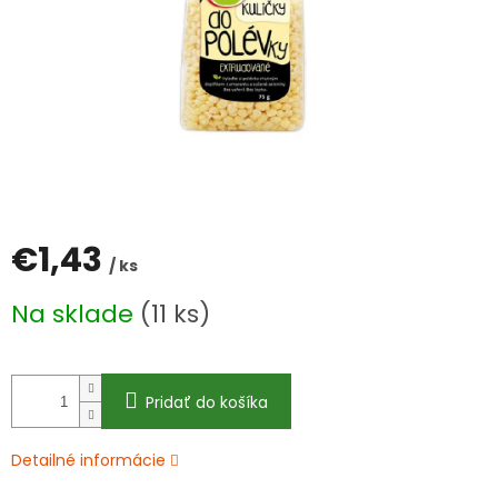
€1,43
/ ks
Jednotková
Na sklade
(11 ks)
cena:
Pridať do košíka
Detailné informácie