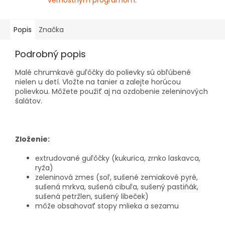
vernostným programom.
Popis
Značka
Podrobný popis
Malé chrumkavé guľôčky do polievky sú obľúbené
nielen u detí. Vložte na tanier a zalejte horúcou
polievkou. Môžete použiť aj na ozdobenie zeleninových
šalátov.
Zloženie:
extrudované guľôčky (kukurica, zrnko laskavca,
ryža)
zeleninová zmes (soľ, sušené zemiakové pyré,
sušená mrkva, sušená cibuľa, sušený pastiňák,
sušená petržlen, sušený libeček)
môže obsahovať stopy mlieka a sezamu