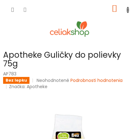
Prejsť
NÁKU
na
obsah
KOŠÍK
Apotheke Guličky do polievky
75g
AP783
Priemerné
Neohodnotené
Podrobnosti hodnotenia
Bez lepku
hodnotenie
Značka:
Apotheke
produktu
je
0,0
z
5
hviezdičiek.