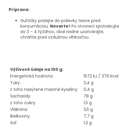
Príprava:
Guľôčky pridajte do polievky tesne pred
konzumáciou.
Nevarte!
Po otvorení spotrebujte
do 3 – 4 týždňov, obal riadne uzatvárajte,
chráňte pred vzdušnou vlhkosťou.
Výživové údaje na 100 g:
Energetická hodnota:
1572 kJ / 376 kcal
Tuky:
2,4 g
z toho nasýtené mastné kyseliny:
0,4 g
Sacharidy:
78 g
z toho cukry:
1,5 g
Vláknina:
3,5 g
Bielkoviny:
7,7 g
Soľ:
1,3 g