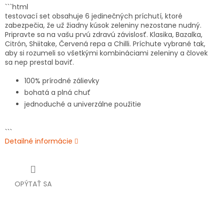
```html
testovací set obsahuje 6 jedinečných príchutí, ktoré
zabezpečia, že už žiadny kúsok zeleniny nezostane nudný.
Pripravte sa na vašu prvú zdravú závislosť. Klasika, Bazalka,
Citrón, Shiitake, Červená repa a Chilli. Príchute vybrané tak,
aby si rozumeli so všetkými kombináciami zeleniny a človek
sa nep prestal baviť.
100% prírodné zálievky
bohatá a plná chuť
jednoduché a univerzálne použitie
```
Detailné informácie
OPÝTAŤ SA