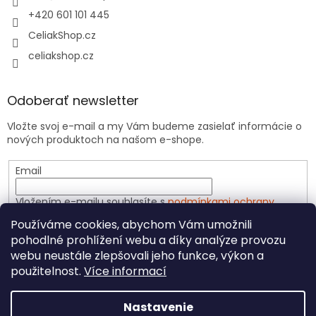
+420 601 101 445
CeliakShop.cz
celiakshop.cz
Odoberať newsletter
Vložte svoj e-mail a my Vám budeme zasielať informácie o
nových produktoch na našom e-shope.
Email
Vložením e-mailu souhlasíte s
podmínkami ochrany
osobních údajů
Používáme cookies, abychom Vám umožnili
pohodlné prohlížení webu a díky analýze provozu
PRIHLÁSIŤ SA
webu neustále zlepšovali jeho funkce, výkon a
použitelnost.
Více informací
Nastavenie
Vytvoril Shoptet