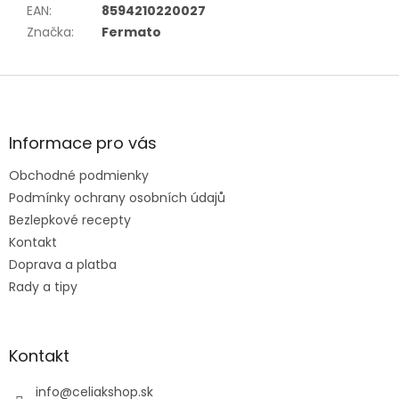
EAN
:
8594210220027
Značka
:
Fermato
Z
á
p
ä
Informace pro vás
t
Obchodné podmienky
i
e
Podmínky ochrany osobních údajů
Bezlepkové recepty
Kontakt
Doprava a platba
Rady a tipy
Kontakt
info
@
celiakshop.sk