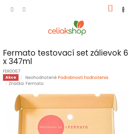
Prejsť
NÁKU
na
obsah
KOŠÍK
Fermato testovací set zálievok 6
x 347ml
FER0067
Priemerné
Neohodnotené
Podrobnosti hodnotenia
Akce
hodnotenie
Značka:
Fermato
produktu
je
0,0
z
5
hviezdičiek.