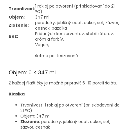
1 rok aj po otvorení (pri skladovaní do 21
Trvanlivosť:
°C)
Objem:
347 ml
paradajky, jablčný ocot, cukor, soľ, zázvor,
Zloženie:
cesnak, bazalka
Pridaných konzervantov, stabilizátorov,
Bez:
aróm a farbív.
Vegan,
šetrne pasterizované
Objem: 6 × 347 ml
Z každej fľaštičky je možné pripraviť 6–10 porcií šalátu.
×
Klasika
Trvanlivosť: 1 rok aj po otvorení (pri skladovaní do
21 °C)
Objem: 347 ml
Zloženie:
paradajky, jablčný ocot, cukor, soľ,
zázvor, cesnak