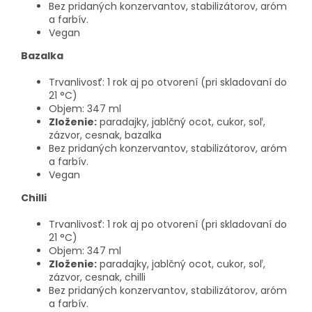
Bez pridaných konzervantov, stabilizátorov, aróm
a farbív.
Vegan
Bazalka
Trvanlivosť: 1 rok aj po otvorení (pri skladovaní do
21 °C)
Objem: 347 ml
Zloženie:
paradajky, jablčný ocot, cukor, soľ,
Letný výpredaj
je v plnom prúde! Vybrané
zázvor, cesnak, bazalka
produkty
až o 15 % lacnejšie
. Platí len tento
Bez pridaných konzervantov, stabilizátorov, aróm
a farbív.
týždeň.🧡
Vegan
Chilli
Trvanlivosť: 1 rok aj po otvorení (pri skladovaní do
21 °C)
Objem: 347 ml
Zloženie:
paradajky, jablčný ocot, cukor, soľ,
zázvor, cesnak, chilli
Bez pridaných konzervantov, stabilizátorov, aróm
a farbív.