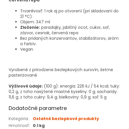
Červená repa
Trvanlivosť: 1 rok aj po otvorení (pri skladovaní do
21 °C)
Objem: 347 ml
Zloženie:
paradajky, jablčný ocot, cukor, soľ,
zázvor, cesnak, červená repa
Bez pridaných konzervantov, stabilizátorov, aróm
a farbív.
Vegan
Vyrobené z prirodzene bezlepkových surovín,
šetrne
pasterizované
Výživové údaje:
(100 g): energia: 226 kJ / 54 kcal; tuky:
0,2 g, z toho nasýtené mastné kyseliny: 0 g; sacharidy:
11,6 g; z toho cukry: 9,4 g; bielkoviny: 0,9 g; soľ: 5 g
Dodatočné parametre
Kategória
:
Ostatné bezlepkové produkty
Hmotnosť
:
0.1 kg