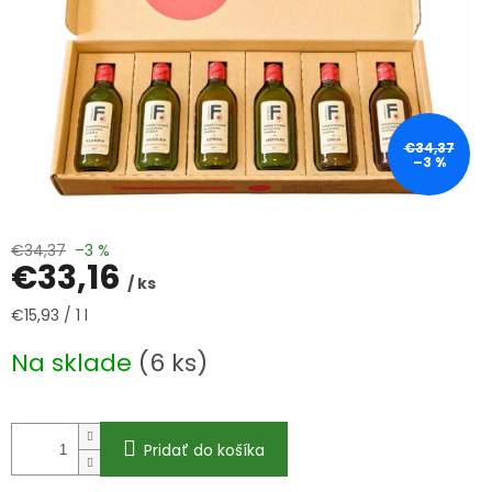
€34,37
–3 %
€34,37
–3 %
€33,16
/ ks
Jednotková
€15,93 / 1 l
cena:
Na sklade
(6 ks)
Pridať do košíka