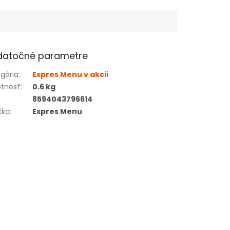
datočné parametre
gória
:
Expres Menu v akcii
tnosť
:
0.6 kg
8594043796614
čka
:
Expres Menu