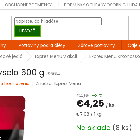
OBCHODNÉ PODMIENKY
PODMÍNKY OCHRANY OSOBNÍCH ÚDA
HĽADAŤ
iny
Potraviny podľa diéty
Zdravé potraviny
Čaje 
tové jedlá
Expres Menu v akcii
Expres Menu Krkonošsk
yselo 600 g
JS6614
ti hodnotenia
Značka:
Expres Menu
€4,66
–8 %
€4,25
/ ks
Jednotková
€7,08 / 1 kg
cena:
Na sklade
(8 ks)