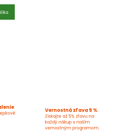
šíka
alenie
Vernostná zľava 5 %
lepkové
Získajte až 5% zľavu na
každý nákup s naším
vernostným programom.