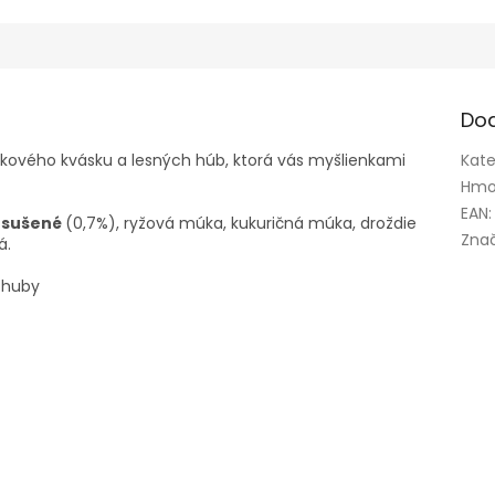
Do
pkového kvásku a lesných húb, ktorá vás myšlienkami
Kate
Hmo
EAN
:
 sušené
(0,7%), ryžová múka, kukuričná múka, droždie
Zna
á.
 huby