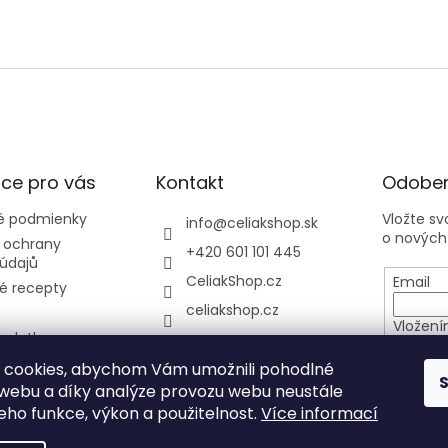
ce pro vás
Kontakt
Odober
 podmienky
Vložte s
info
@
celiakshop.sk
o nových
 ochrany
+420 601 101 445
údajů
CeliakShop.cz
Email
é recepty
celiakshop.cz
Vložení
 platba
osobníc
y
 cookies, abychom Vám umožnili pohodlné
 webu a díky analýze provozu webu neustále
PRIHL
jeho funkce, výkon a použitelnost.
Více informací