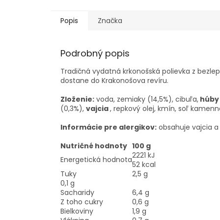
Popis
Značka
Podrobný popis
Tradičná vydatná krkonošská polievka z bezle
dostane do Krakonošova revíru.
Zloženie:
voda, zemiaky (14,5%), cibuľa,
húby
(0,3%),
vajcia
, repkový olej, kmín, soľ kamenn
Informácie pre alergikov:
obsahuje vajcia a
Nutričné hodnoty
100 g
2221 kJ
Energetická hodnota
52 kcal
Tuky
2,5 g
0,1 g
Sacharidy
6,4 g
Z toho cukry
0,6 g
Bielkoviny
1,9 g