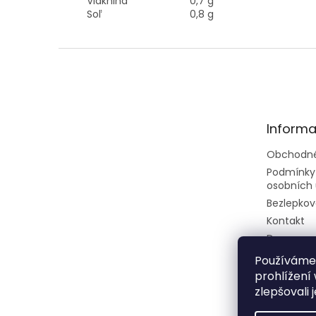
Vláknina
0,7 g
Soľ
0,8 g
Z
á
p
ä
t
Informa
i
e
Obchodné
Podmínky
osobních 
Bezlepkov
Kontakt
Doprava a
Rady a tip
Používáme
prohlížení
zlepšovali 