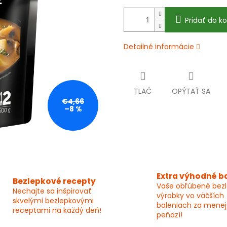
Pridať do ko
Detailné informácie
TLAČ
OPÝTAŤ SA
€4,66
–8 %
Extra výhodné b
Bezlepkové recepty
Vaše obľúbené bez
Nechajte sa inšpirovať
výrobky vo väčších
skvelými bezlepkovými
baleniach za menej
receptami na každý deň!
peňazí!