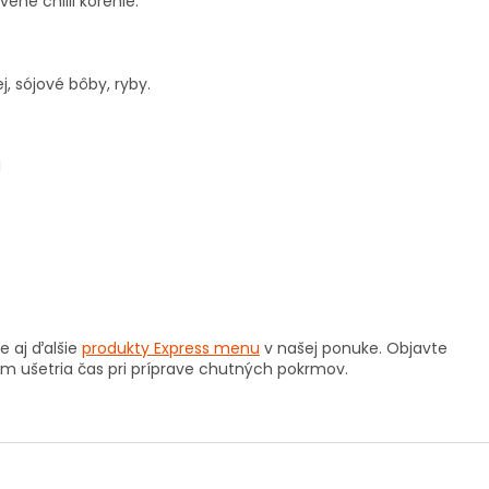
ené chilli korenie.
, sójové bôby, ryby.
l
e aj ďalšie
produkty Express menu
v našej ponuke. Objavte
ám ušetria čas pri príprave chutných pokrmov.