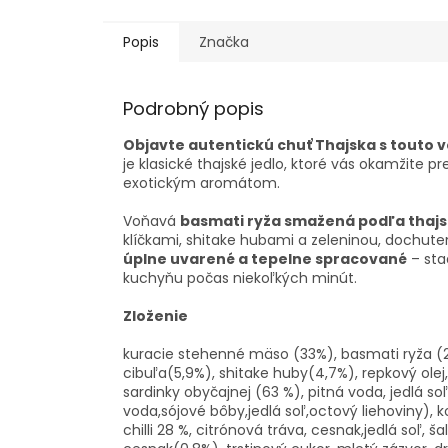
Popis
Značka
Podrobný popis
Objavte autentickú chuť Thajska s tout
je klasické thajské jedlo, ktoré vás okamžite 
exotickým aromátom.
Voňavá
basmati ryža smažená podľa thajs
klíčkami, shitake hubami a zeleninou, dochute
úplne uvarené a tepelne spracované
– sta
kuchyňu počas niekoľkých minút.
Zloženie
kuracie stehenné mäso (33%), basmati ryža (
cibuľa(5,9%), shitake huby(4,7%), repkový ole
sardinky obyčajnej (63 %), pitná voda, jedlá s
voda,sójové bôby,jedlá soľ,octový liehoviny), 
chilli 28 %, citrónová tráva, cesnak,jedlá soľ, š