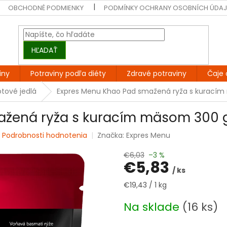
OBCHODNÉ PODMIENKY
PODMÍNKY OCHRANY OSOBNÍCH ÚDA
HĽADAŤ
iny
Potraviny podľa diéty
Zdravé potraviny
Čaje 
tové jedlá
Expres Menu Khao Pad smažená ryža s kuracím
žená ryža s kuracím mäsom 300 g
é
Podrobnosti hodnotenia
Značka:
Expres Menu
€6,03
–3 %
€5,83
/ ks
Jednotková
€19,43 / 1 kg
cena:
Na sklade
(16 ks)