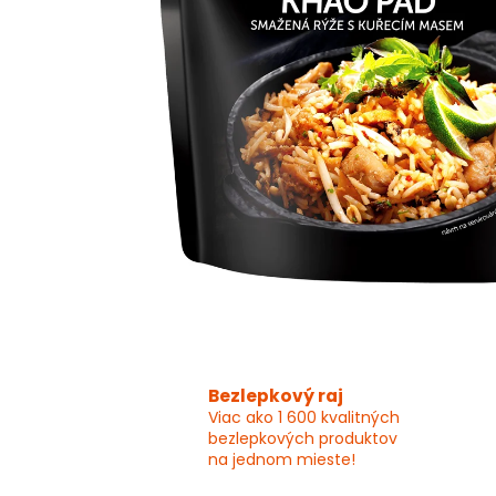
Bezlepkový raj
Viac ako 1 600 kvalitných
bezlepkových produktov
na jednom mieste!