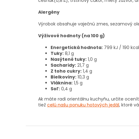
cesnak(0,8%), trstinový cukor, mletý zázvor, drv
Alergény
Výrobok obsahuje vaječnú zmes, sezamový olej
Výživové hodnoty (na 100 g)
Energetická hodnota:
799 kJ / 190 kca
Tuky:
8,1 g
Nasýtené tuky:
1,0 g
Sacharidy:
21,7 g
Z toho cukry:
1,4 g
Bielkoviny:
10,3 g
Vláknina:
1,5 g
Soľ:
0,4 g
Ak máte radi orientálnu kuchyňu, určite ocenít
tiež
celú našu ponuku hotových jedál
, ktoré v
Z
á