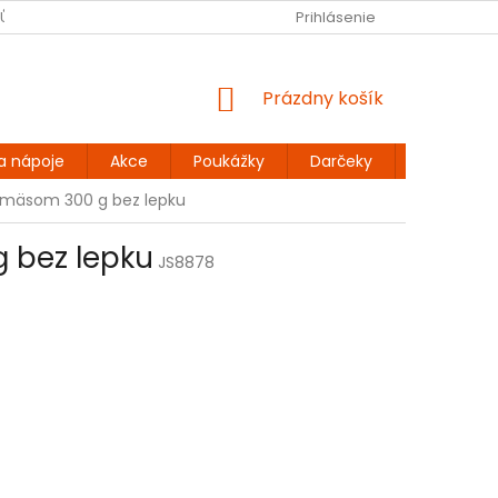
JŮ
BEZLEPKOVÉ RECEPTY
KONTAKT
Prihlásenie
DOPRAVA A PLATBA
NÁKUPNÝ
Prázdny košík
KOŠÍK
a nápoje
Akce
Poukážky
Darčeky
Extra výh
 mäsom 300 g bez lepku
 bez lepku
JS8878