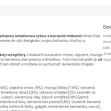
Do
o voňavou smaženou ryžou s kuracím mäsom!
Khao Pad
Kate
prenesie do ulíc Bangkoku svojou bohatou chuťou a
Hmo
EAN
:
Zna
kej receptúry
s kúskami kuracieho mäsa, vajcami, mungo
ná červenou kari pastou a limetkou. Toto hotové jedlo je
už
Vlas
čí len ohriať a môžete si vychutnať autentickú thajskú
24%), vaječná zmes (8%), mungo klíčky(7,9%), červená
j, limetkový džús(2,9%), rybacia omáčka(2%) (extrakt zo
oľ, cukor), sezamový olej, sójová omáčka(1,8%)(pitná
koriandrové listy, červená kari pasta(0,8%) (sušené červené
alotka, kafírové lístky, galgán, koriandrové semienka, rasca),