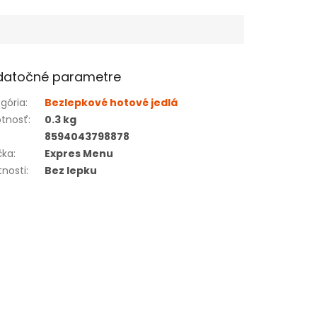
datočné parametre
gória
:
Bezlepkové hotové jedlá
tnosť
:
0.3 kg
8594043798878
čka
:
Expres Menu
tnosti
:
Bez lepku