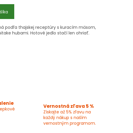
šíka
á podľa thajskej receptúry s kuracím mäsom,
take hubami. Hotové jedlo stačí len ohriať.
alenie
Vernostná zľava 5 %
lepkové
Získajte až 5% zľavu na
každý nákup s naším
vernostným programom.