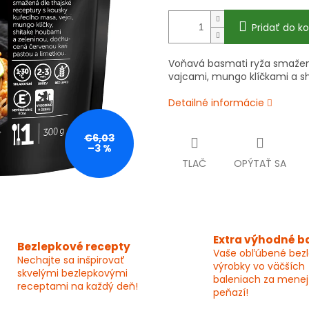
Pridať do ko
Voňavá basmati ryža smažen
vajcami, mungo klíčkami a shi
Detailné informácie
€6,03
–3 %
TLAČ
OPÝTAŤ SA
Extra výhodné b
Bezlepkové recepty
Vaše obľúbené bez
Nechajte sa inšpirovať
výrobky vo väčších
skvelými bezlepkovými
baleniach za menej
receptami na každý deň!
peňazí!