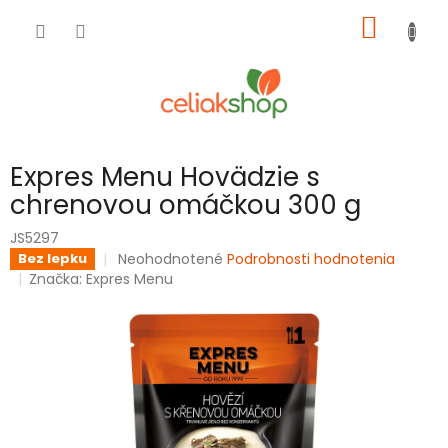
Prejsť
NÁKU
na
obsah
KOŠÍK
Expres Menu Hovädzie s
chrenovou omáčkou 300 g
JS5297
Priemerné
Neohodnotené
Podrobnosti hodnotenia
Bez lepku
hodnotenie
Značka:
Expres Menu
produktu
je
0,0
z
5
hviezdičiek.