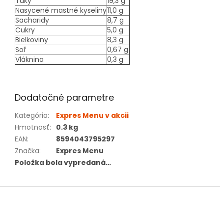
Tuky
19,3 g
Nasycené mastné kyseliny
11,0 g
Sacharidy
8,7 g
Cukry
5,0 g
Bielkoviny
8,3 g
Soľ
0,67 g
Vláknina
0,3 g
Dodatočné parametre
Kategória
:
Expres Menu v akcii
Hmotnosť
:
0.3 kg
EAN
:
8594043795297
Značka
:
Expres Menu
Položka bola vypredaná…
Z
á
p