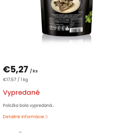
€5,27
/ ks
Jednotková
€17,57 / 1 kg
cena:
Vypredané
Položka bola vypredaná…
Detailné informácie