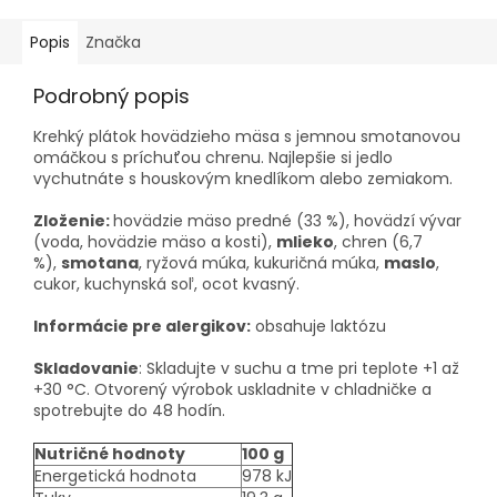
Popis
Značka
Podrobný popis
Krehký plátok hovädzieho mäsa s jemnou smotanovou
omáčkou s príchuťou chrenu. Najlepšie si jedlo
vychutnáte s houskovým knedlíkom alebo zemiakom.
Zloženie:
hovädzie mäso predné (33 %), hovädzí vývar
(voda, hovädzie mäso a kosti),
mlieko
, chren (6,7
%),
smotana
, ryžová múka, kukuričná múka,
maslo
,
cukor, kuchynská soľ, ocot kvasný.
Informácie pre alergikov:
obsahuje laktózu
Skladovanie
: Skladujte v suchu a tme pri teplote +1 až
+30 °C. Otvorený výrobok uskladnite v chladničke a
spotrebujte do 48 hodín.
Nutričné hodnoty
100 g
Energetická hodnota
978 kJ