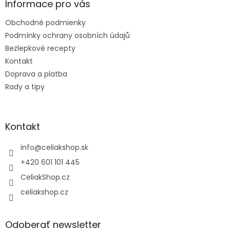
ä
Informace pro vás
t
Obchodné podmienky
i
e
Podmínky ochrany osobních údajů
Bezlepkové recepty
Kontakt
Doprava a platba
Rady a tipy
Kontakt
info
@
celiakshop.sk
+420 601 101 445
CeliakShop.cz
celiakshop.cz
Odoberať newsletter