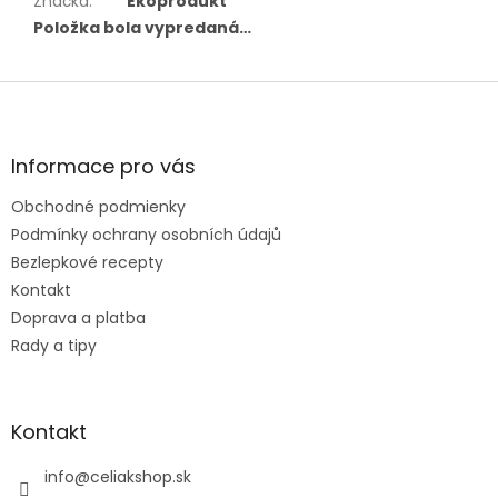
Značka
:
Ekoprodukt
Položka bola vypredaná…
Z
á
p
ä
Informace pro vás
t
Obchodné podmienky
i
e
Podmínky ochrany osobních údajů
Bezlepkové recepty
Kontakt
Doprava a platba
Rady a tipy
Kontakt
info
@
celiakshop.sk