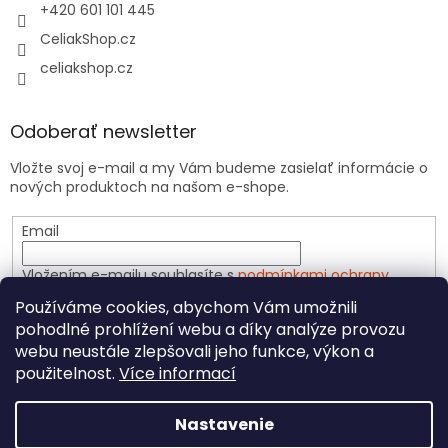
+420 601 101 445
CeliakShop.cz
celiakshop.cz
Odoberať newsletter
Vložte svoj e-mail a my Vám budeme zasielať informácie o
nových produktoch na našom e-shope.
Email
Vložením e-mailu souhlasíte s
podmínkami ochrany
osobních údajů
Používáme cookies, abychom Vám umožnili
pohodlné prohlížení webu a díky analýze provozu
PRIHLÁSIŤ SA
webu neustále zlepšovali jeho funkce, výkon a
použitelnost.
Více informací
Nastavenie
Vytvoril Shoptet