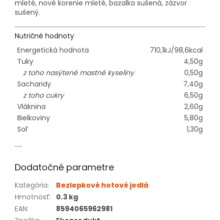
mleté, nové korenie mleté, bazalka sušená, zázvor
sušený.
Nutričné hodnoty
Energetická hodnota
710,1kJ/98,6kcal
Tuky
4,50g
z toho nasýtené mastné kyseliny
0,50g
Sacharidy
7,40g
z toho cukry
6,50g
Vláknina
2,60g
Bielkoviny
5,80g
Soľ
1,30g
```
Dodatočné parametre
Kategória
:
Bezlepkové hotové jedlá
Hmotnosť
:
0.3 kg
EAN
:
8594065962981