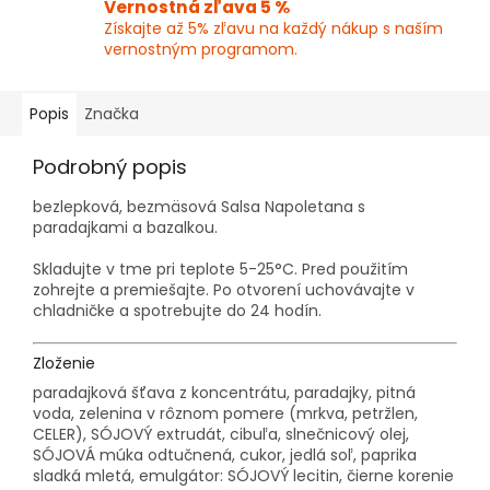
Vernostná zľava 5 %
Získajte až 5% zľavu na každý nákup s naším
vernostným programom.
Popis
Značka
Podrobný popis
bezlepková, bezmäsová Salsa Napoletana s
paradajkami a bazalkou.
Skladujte v tme pri teplote 5-25°C. Pred použitím
zohrejte a premiešajte. Po otvorení uchovávajte v
chladničke a spotrebujte do 24 hodín.
Zloženie
paradajková šťava z koncentrátu, paradajky, pitná
voda, zelenina v rôznom pomere (mrkva, petržlen,
CELER), SÓJOVÝ extrudát, cibuľa, slnečnicový olej,
SÓJOVÁ múka odtučnená, cukor, jedlá soľ, paprika
sladká mletá, emulgátor: SÓJOVÝ lecitin, čierne korenie