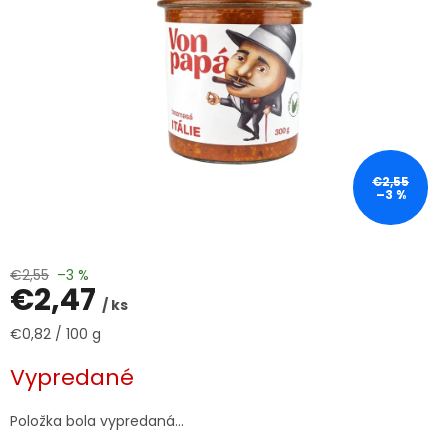
€2,55
–3 %
€2,55
–3 %
€2,47
/ ks
Jednotková
€0,82 / 100 g
cena:
Vypredané
Položka bola vypredaná…