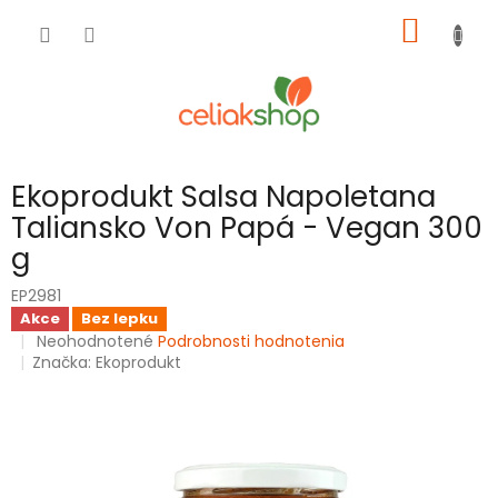
Prejsť
NÁKU
na
obsah
KOŠÍK
Ekoprodukt Salsa Napoletana
Taliansko Von Papá - Vegan 300
g
EP2981
Akce
Bez lepku
Priemerné
Neohodnotené
Podrobnosti hodnotenia
hodnotenie
Značka:
Ekoprodukt
produktu
je
0,0
z
5
hviezdičiek.