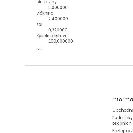
bielkoviny
5,000000
vláknina
2,400000
soľ
0,320000
Kyselina listová
200,000000
```
Z
á
p
ä
t
Informa
i
e
Obchodné
Podmínky
osobních 
Bezlepkov