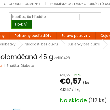
OBCHODNÉ PODMIENKY
PODMÍNKY OCHRANY OSOBNÍCH ÚDA
HĽADAŤ
iny
Potraviny podľa diéty
Zdravé potraviny
Čaje 
 diabetiky
Sladkosti bez cukru
Sušienky bez cukru
 polomáčaná 45 g
ZP160428
a
Značka:
Diabeta
€0,65
–12 %
€0,57
/ ks
Jednotková
€12,67 / 1 kg
cena:
Na sklade
(112 ks)