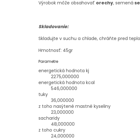
Výrobok môže obsahovať
orechy
, semená
s
Skladovanie:
Skladujte v suchu a chlade, chráňte pred tepl
Hmotnosť: 45gr
Parametre
energetická hodnota kj
2275,000000
energetická hodnota kcal
546,000000
tuky
36,000000
z toho nasýtené mastné kyseliny
23,000000
sacharidy
48,000000
z toho cukry
24,000000