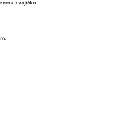
ezamu
a
vajíčka
.
om.