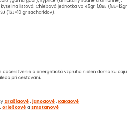
lo (guma guar), kypriče (uhličitany sodné a amonné),
, kyselina listová. Chlebová jednotka vo 45gr: 1,8BE (1BE=12gr
SJ (1SJ=10 gr sacharidov).
le občerstvenie a energetická vzpruha nielen doma ku čaju
 alebo pri cestovaní.
Letný výpredaj
je v plnom prúde! Vybrané
produkty
až o 15 % lacnejšie
. Platí len tento
týždeň.🧡
ky
arašídové
,
jahodové
,
kakaové
,
orieškové
a
smotanové