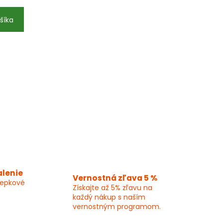
šíka
alenie
Vernostná zľava 5 %
lepkové
Získajte až 5% zľavu na
každý nákup s naším
vernostným programom.