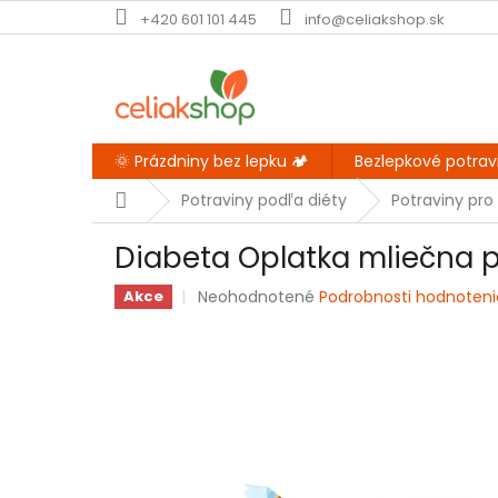
Prejsť
+420 601 101 445
info@celiakshop.sk
na
obsah
🌞 Prázdniny bez lepku 🏕️
Bezlepkové potrav
Domov
Potraviny podľa diéty
Potraviny pro
Diabeta Oplatka mliečna
Priemerné
Neohodnotené
Podrobnosti hodnoteni
Akce
hodnotenie
produktu
je
0,0
z
5
hviezdičiek.