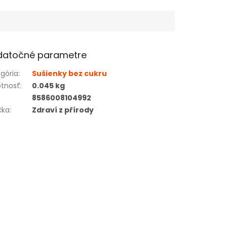
datočné parametre
gória
:
Sušienky bez cukru
tnosť
:
0.045 kg
8586008104992
čka
:
Zdraví z přírody
×