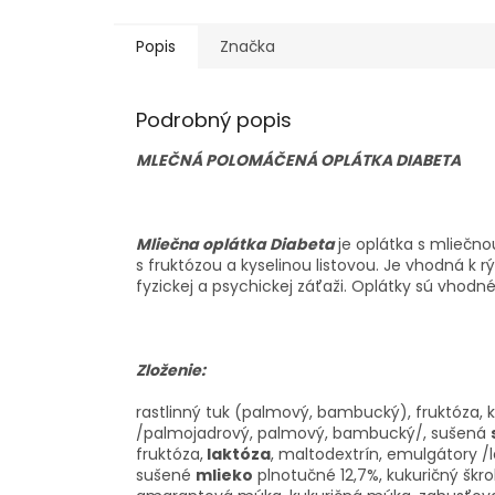
Popis
Značka
Podrobný popis
MLEČNÁ POLOMÁČENÁ OPLÁTKA DIABETA
Mliečna oplátka Diabeta
je oplátka s mlieč
s fruktózou a kyselinou listovou. Je vhodná k 
fyzickej a psychickej záťaži. Oplátky sú vhodné
Zloženie:
rastlinný tuk (palmový, bambucký), fruktóza, k
/palmojadrový, palmový, bambucký/, sušená
fruktóza,
laktóza
, maltodextrín, emulgátory /l
sušené
mlieko
plnotučné 12,7%, kukuričný škr