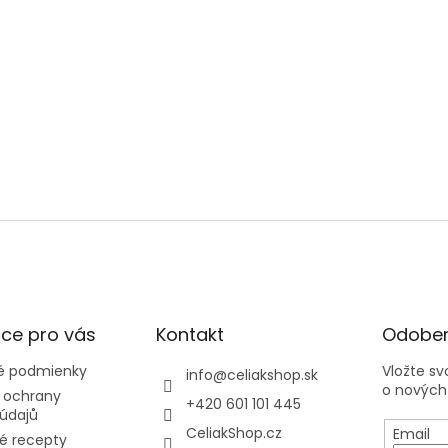
ce pro vás
Kontakt
Odober
 podmienky
Vložte s
info
@
celiakshop.sk
o nových
 ochrany
+420 601 101 445
údajů
CeliakShop.cz
Email
é recepty