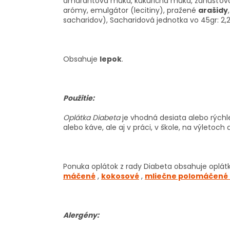
amarantová múka, kukuričná múka, zahusťovad
arómy, emulgátor (lecitiny), pražené
arašidy
sacharidov), Sacharidová jednotka vo 45gr: 2,2
Obsahuje
lepok
.
Použitie:
Oplátka Diabeta
je vhodná desiata alebo rých
alebo káve, ale aj v práci, v škole, na výletoch
Ponuka oplátok z rady Diabeta obsahuje oplát
máčené
,
kokosové
,
mliečne polomáčené
Alergény: