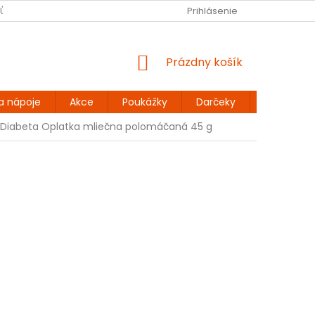
JŮ
BEZLEPKOVÉ RECEPTY
KONTAKT
Prihlásenie
DOPRAVA A PLATBA
NÁKUPNÝ
Prázdny košík
KOŠÍK
a nápoje
Akce
Poukážky
Darčeky
Extra výh
Diabeta Oplatka mliečna polomáčaná 45 g