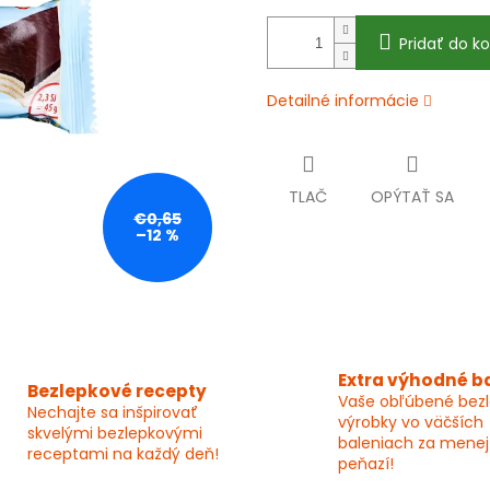
Pridať do ko
Detailné informácie
TLAČ
OPÝTAŤ SA
€0,65
–12 %
Extra výhodné b
Bezlepkové recepty
Vaše obľúbené bez
Nechajte sa inšpirovať
výrobky vo väčších
skvelými bezlepkovými
baleniach za menej
receptami na každý deň!
peňazí!