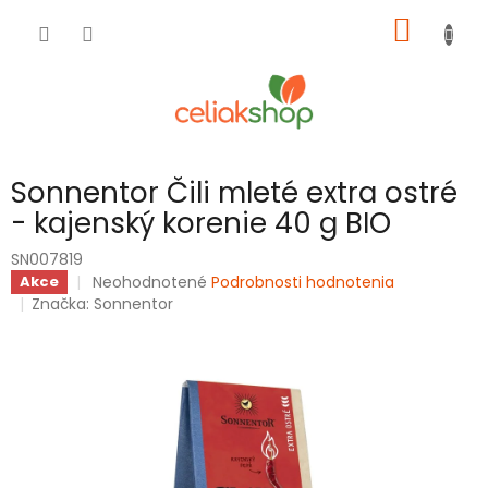
Prejsť
NÁKU
na
obsah
KOŠÍK
Sonnentor Čili mleté extra ostré
- kajenský korenie 40 g BIO
SN007819
Priemerné
Neohodnotené
Podrobnosti hodnotenia
Akce
hodnotenie
Značka:
Sonnentor
produktu
je
0,0
z
5
hviezdičiek.