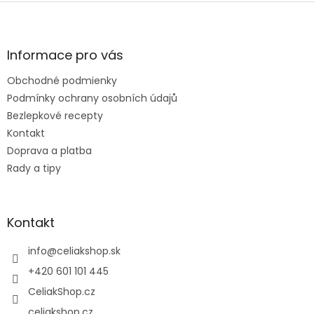
Z
á
p
ä
Informace pro vás
t
Obchodné podmienky
i
e
Podmínky ochrany osobních údajů
Bezlepkové recepty
Kontakt
Doprava a platba
Rady a tipy
Kontakt
info
@
celiakshop.sk
+420 601 101 445
CeliakShop.cz
celiakshop.cz