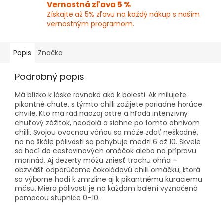
Vernostná zľava 5 %
Získajte až 5% zľavu na každý nákup s naším
vernostným programom.
Popis
Značka
Podrobný popis
Má blízko k láske rovnako ako k bolesti. Ak milujete
pikantné chute, s týmto chilli zažijete poriadne horúce
chvíle. Kto má rád naozaj ostré a hľadá intenzívny
chuťový zážitok, neodolá a siahne po tomto ohnivom
chilli. Svojou ovocnou vôňou sa môže zdať neškodné,
no na škále pálivosti sa pohybuje medzi 6 až 10. Skvele
sa hodí do cestovinových omáčok alebo na prípravu
marinád. Aj dezerty môžu zniesť trochu ohňa –
obzvlášť odporúčame čokoládovú chilli omáčku, ktorá
sa výborne hodí k zmrzline aj k pikantnému kuraciemu
mäsu. Miera pálivosti je na každom balení vyznačená
pomocou stupnice 0–10.