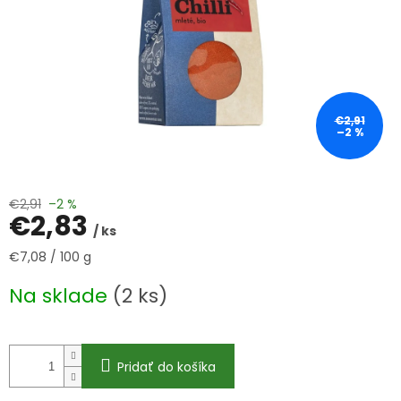
€2,91
–2 %
€2,91
–2 %
€2,83
/ ks
Jednotková
€7,08 / 100 g
cena:
Na sklade
(2 ks)
Pridať do košíka