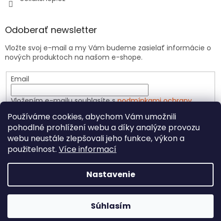
Odoberať newsletter
Vložte svoj e-mail a my Vám budeme zasielať informácie o
nových produktoch na našom e-shope.
Email
Vložením e-mailu souhlasíte s
podmínkami ochrany
osobních údajů
Používáme cookies, abychom Vám umožnili
pohodlné prohlížení webu a díky analýze provozu
PRIHLÁSIŤ SA
webu neustále zlepšovali jeho funkce, výkon a
použitelnost.
Více informací
Nastavenie
Vytvoril Shoptet
Súhlasím
Copyright 2026
CeliakShop.sk
. Všetky práva vyhradené.