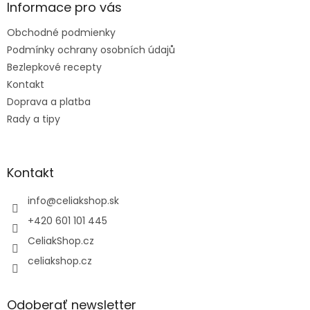
ä
Informace pro vás
t
Obchodné podmienky
i
e
Podmínky ochrany osobních údajů
Bezlepkové recepty
Kontakt
Doprava a platba
Rady a tipy
Kontakt
info
@
celiakshop.sk
+420 601 101 445
CeliakShop.cz
celiakshop.cz
Odoberať newsletter