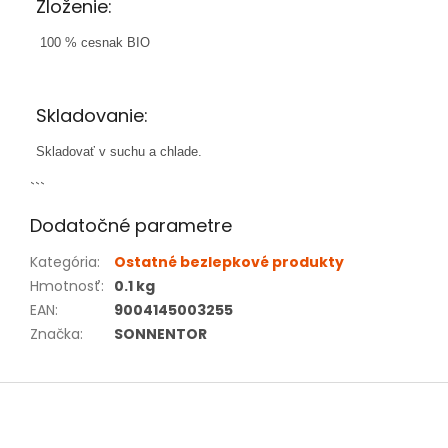
Zloženie:
100 % cesnak BIO
Skladovanie:
Skladovať v suchu a chlade.
```
Dodatočné parametre
Kategória
:
Ostatné bezlepkové produkty
Hmotnosť
:
0.1 kg
EAN
:
9004145003255
Značka
:
SONNENTOR
Z
á
p