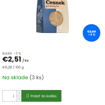
€2,59
–3 %
€2,59
–3 %
€2,51
/ ks
Jednotková
€6,28 / 100 g
cena:
Na sklade
(3 ks)
Pridať do košíka