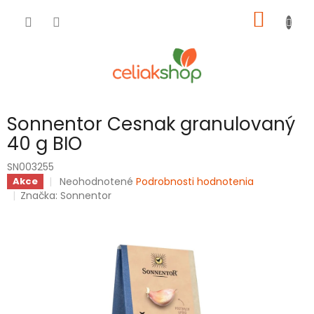
Prejsť
NÁKU
na
obsah
KOŠÍK
Sonnentor Cesnak granulovaný
40 g BIO
SN003255
Priemerné
Neohodnotené
Podrobnosti hodnotenia
Akce
hodnotenie
Značka:
Sonnentor
produktu
je
0,0
z
5
hviezdičiek.