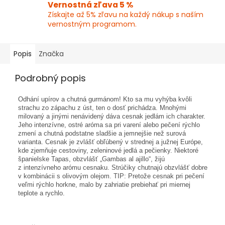
Vernostná zľava 5 %
Získajte až 5% zľavu na každý nákup s naším
vernostným programom.
Popis
Značka
Podrobný popis
Odhání upírov a chutná gurmánom! Kto sa mu vyhýba kvôli
strachu zo zápachu z úst, ten o dosť prichádza. Mnohými
milovaný a jinými nenávidený dáva cesnak jedlám ich charakter.
Jeho intenzívne, ostré aróma sa pri varení alebo pečení rýchlo
zmení a chutná podstatne sladšie a jemnejšie než surová
varianta. Cesnak je zvlášť obľúbený v strednej a južnej Európe,
kde zjemňuje cestoviny, zeleninové jedlá a pečienky. Niektoré
španielske Tapas, obzvlášť „Gambas al ajillo“, žijú
z intenzívneho arómu cesnaku. Strúčiky chutnajú obzvlášť dobre
v kombinácii s olivovým olejom. TIP: Pretože cesnak pri pečení
veľmi rýchlo horkne, malo by zahriatie prebiehať pri miernej
teplote a rychlo.