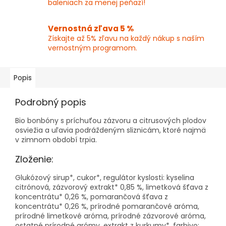
baleniach za menej peňazí!
Vernostná zľava 5 %
Získajte až 5% zľavu na každý nákup s naším
vernostným programom.
Popis
Podrobný popis
Bio bonbóny s príchuťou zázvoru a citrusových plodov
osviežia a uľavia podráždeným sliznicám, ktoré najmä
v zimnom období trpia.
Zloženie:
Glukózový sirup*, cukor*, regulátor kyslosti: kyselina
citrónová, zázvorový extrakt* 0,85 %, limetková šťava z
koncentrátu* 0,26 %, pomarančová šťava z
koncentrátu* 0,26 %, prírodné pomarančové aróma,
prírodné limetkové aróma, prírodné zázvorové aróma,
ostatné prírodné arómy, extrakt z kurkumy*, farbivo: