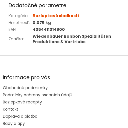
Dodatočné parametre
Kategória
:
Bezlepkové sladkosti
Hmotnosť
:
0.075 kg
EAN
:
4054411014800
Wiedenbauer Bonbon Spezialitäten
Značka
:
Produktions & Vertriebs
Z
á
p
ä
Informace pro vás
t
Obchodné podmienky
i
e
Podmínky ochrany osobních údajů
Bezlepkové recepty
Kontakt
Doprava a platba
Rady a tipy