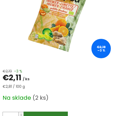
€2,19
–3 %
€2,19
–3 %
€2,11
/ ks
Jednotková
€2,81 / 100 g
cena:
Na sklade
(2 ks)