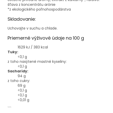
šťava z koncentrátu arónie
*z ekologického poľnohospodárstva
Skladovanie:
Uchovajte v suchu a chlade.
Priemerné výživové údaje na 100 g
1629 kJ / 383 kcal
Tuky:
<0,1 g
z toho nasýtené mastné kyseliny:
<0,1 g
Sacharidy:
94 g
z toho cukry:
69 g
<0,1 g
<0,1 g
<0,01 g
```