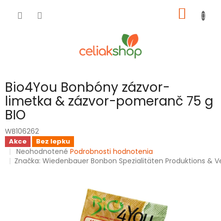
Prejsť
NÁKU
na
obsah
KOŠÍK
Bio4You Bonbóny zázvor-
limetka & zázvor-pomeranč 75 g
BIO
WB106262
Akce
Bez lepku
Priemerné
Neohodnotené
Podrobnosti hodnotenia
hodnotenie
Značka:
Wiedenbauer Bonbon Spezialitäten Produktions & V
produktu
je
0,0
z
5
hviezdičiek.