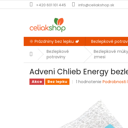
Prejsť
+420 601 101 445
info@celiakshop.sk
na
obsah
🌞 Prázdniny bez lepku 🏕️
Bezlepkové potrav
Bezlepkové
Bezlepkové múky
Domov
potraviny
zmesi
Adveni Chlieb Energy bez
Priemerné
1 hodnotenie
Podrobnosti
Akce
Bez lepku
hodnotenie
produktu
je
5,0
z
5
hviezdičiek.