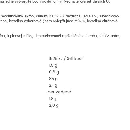
ásledne vytvarujte bochník do formy. Nechajte kysnúť ďalších 60
modifikovaný škrob, chia múka (6 %), dextróza, jedlá soľ, slnečnicový
vená, kyselina askorbová (látka vylepšujúca múku), kyselina citrónová
tínu, lupinovej múky, deproteinovaného pšeničného škrobu, farbív, aróm,
1526 kJ / 361 kcal
1,5 g
0,6 g
85 g
2,1 g
neuvedené
1,8 g
2,0 g