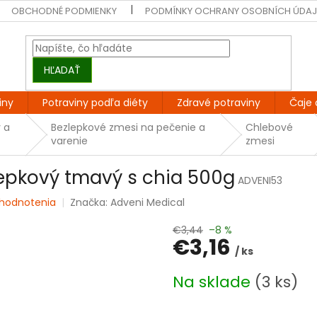
OBCHODNÉ PODMIENKY
PODMÍNKY OCHRANY OSOBNÍCH ÚDA
HĽADAŤ
iny
Potraviny podľa diéty
Zdravé potraviny
Čaje 
 a
Bezlepkové zmesi na pečenie a
Chlebové
varenie
zmesi
lepkový tmavý s chia 500g
ADVENI53
 hodnotenia
Značka:
Adveni Medical
€3,44
–8 %
€3,16
/ ks
Jednotková
Na sklade
(3 ks)
cena: