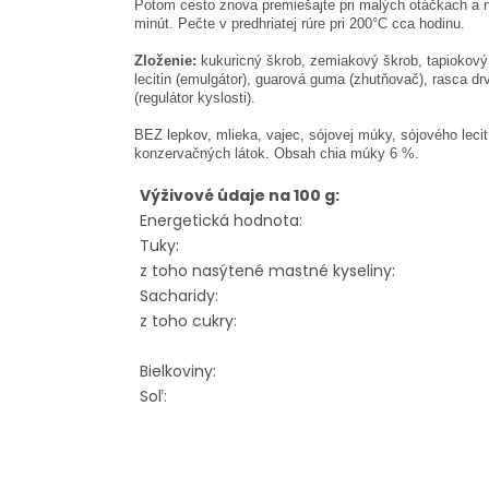
Potom cesto znova premiešajte pri malých otáčkach a n
minút. Pečte v predhriatej rúre pri 200°C cca hodinu.
Zloženie:
kukuricný škrob, zemiakový škrob, tapiokový 
lecitin (emulgátor), guarová guma (zhutňovač), rasca dr
(regulátor kyslosti).
BEZ lepkov, mlieka, vajec, sójovej múky, sójového leci
konzervačných látok. Obsah chia múky 6 %.
Výživové údaje na 100 g:
Energetická hodnota:
Tuky:
z toho nasýtené mastné kyseliny:
Sacharidy:
z toho cukry:
Bielkoviny:
Soľ: