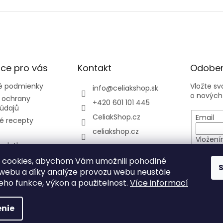
ce pro vás
Kontakt
Odober
 podmienky
Vložte s
info
@
celiakshop.sk
o nových
 ochrany
+420 601 101 445
údajů
CeliakShop.cz
Email
é recepty
celiakshop.cz
Vložení
 platba
osobníc
y
 cookies, abychom Vám umožnili pohodlné
 webu a díky analýze provozu webu neustále
PRIHL
jeho funkce, výkon a použitelnost.
Více informací
nie
hradené.