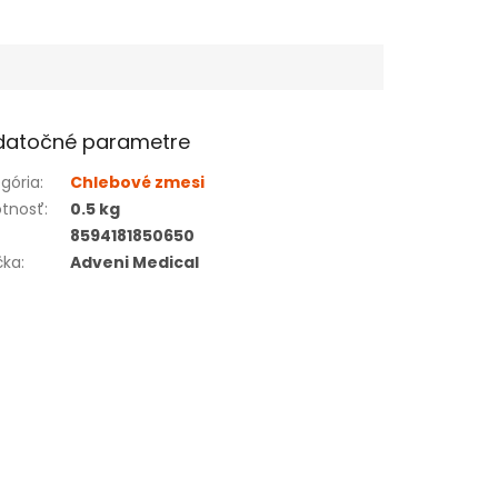
datočné parametre
gória
:
Chlebové zmesi
tnosť
:
0.5 kg
8594181850650
čka
:
Adveni Medical