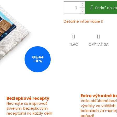
Pridať do ko
Detailné informácie
TLAČ
OPÝTAŤ SA
€3,44
–8 %
Extra výhodné b
Bezlepkové recepty
Vaše obľúbené bez
Nechajte sa inšpirovať
výrobky vo väčších
skvelými bezlepkovými
baleniach za menej
receptami na každý deň!
peňazí!