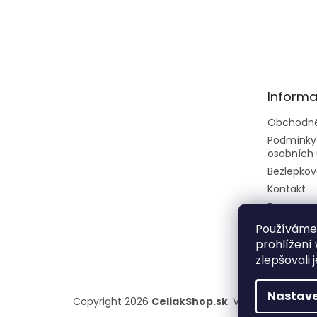
Z
á
p
ä
t
Informa
i
e
Obchodné
Podmínky
osobních 
Bezlepkov
Kontakt
Doprava a
Rady a tip
Používáme
prohlížení
zlepšovali 
Nastave
Copyright 2026
CeliakShop.sk
. Všetky práva vy