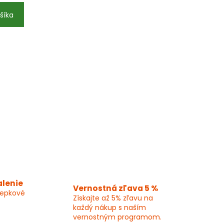
šíka
alenie
Vernostná zľava 5 %
lepkové
Získajte až 5% zľavu na
každý nákup s naším
vernostným programom.