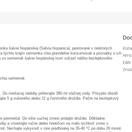
Do
Kate
nka šalvie hispánskej (Salvia hispanica), pestované v niektorých
ia týchto krajín semienka chia pravidelne konzumovali a poznatky o ich
Hmo
a zo semienok šalvie hispánskej tvorí súčasť nášho bezlepkového
EAN
:
Zna
chia semienok.
. Do miešacej nádoby prilievajte 380 ml vlažnej vody. Prisypte obsah
idajte 5 g sušeného alebo 21 g čerstvého droždia. Pečte na bezlepkový
e premiešal. Do ešte suchej zmesi pridajte droždie. Dôkladne
ádoby a vmiešajte ručne alebo hnetičom na malú rýchlosť zmes s
nút. Nechajte vykysnúť v rúre predhriatej na 35-40 °C po dobu 20 minút.