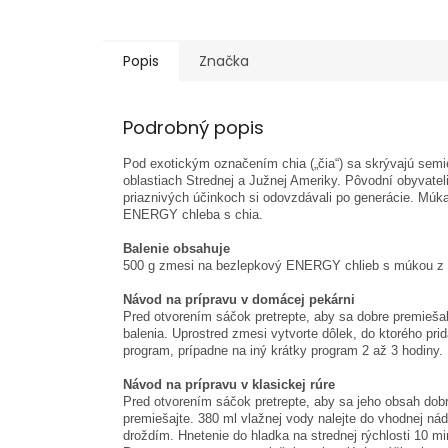
Popis
Značka
Podrobný popis
Pod exotickým označením chia („čia“) sa skrývajú semie
oblastiach Strednej a Južnej Ameriky. Pôvodní obyvatel
priaznivých účinkoch si odovzdávali po generácie. Múk
ENERGY chleba s chia.
Balenie obsahuje
500 g zmesi na bezlepkový ENERGY chlieb s múkou z 
Návod na prípravu v domácej pekárni
Pred otvorením sáčok pretrepte, aby sa dobre premiešal
balenia. Uprostred zmesi vytvorte dôlek, do ktorého pr
program, prípadne na iný krátky program 2 až 3 hodiny.
Návod na prípravu v klasickej rúre
Pred otvorením sáčok pretrepte, aby sa jeho obsah dobr
premiešajte. 380 ml vlažnej vody nalejte do vhodnej n
droždím. Hnetenie do hladka na strednej rýchlosti 10 mi