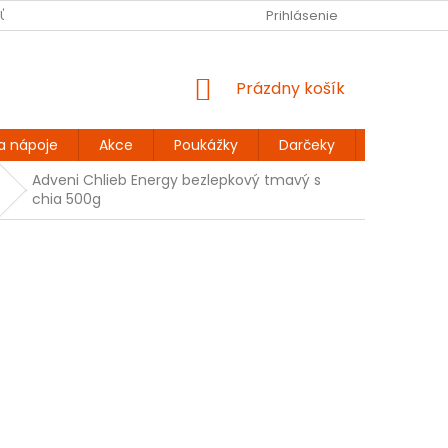
JŮ
BEZLEPKOVÉ RECEPTY
KONTAKT
Prihlásenie
DOPRAVA A PLATBA
NÁKUPNÝ
Prázdny košík
KOŠÍK
a nápoje
Akce
Poukážky
Darčeky
Extra výh
Adveni Chlieb Energy bezlepkový tmavý s
chia 500g