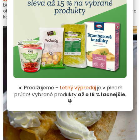
bezlepkovom receptári nájdete aj slané jedlá, napríklad
obľúbenú
bezlepkovú pizzu
. S nami je bezlepkové varenie pre
každého!
☀️ Predlžujeme –
Letný výpredaj
je v plnom
prúde! Vybrané produkty
až o 15 % lacnejšie
.
🧡