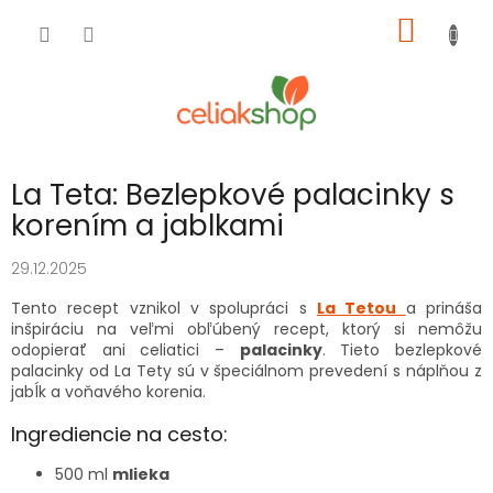
Prejsť
NÁKU
na
obsah
KOŠÍK
La Teta: Bezlepkové palacinky s
korením a jablkami
29.12.2025
Tento recept vznikol v spolupráci s
La Tetou
a prináša
inšpiráciu na veľmi obľúbený recept, ktorý si nemôžu
odopierať ani celiatici –
palacinky
. Tieto bezlepkové
palacinky od La Tety sú v špeciálnom prevedení s náplňou z
jabĺk a voňavého korenia.
Ingrediencie na cesto:
500 ml
mlieka