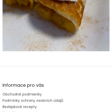
Z
á
p
ä
Informace pro vás
t
Obchodné podmienky
i
e
Podmínky ochrany osobních údajů
Bezlepkové recepty