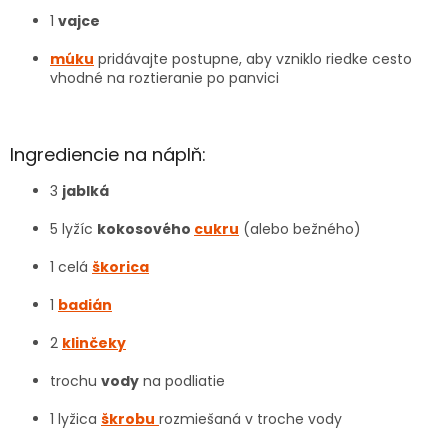
1
vajce
múku
pridávajte postupne, aby vzniklo riedke cesto
vhodné na roztieranie po panvici
Ingrediencie na náplň:
3
jablká
5 lyžíc
kokosového
cukru
(alebo bežného)
1 celá
škorica
1
badián
2
klinčeky
trochu
vody
na podliatie
1 lyžica
škrobu
rozmiešaná v troche vody