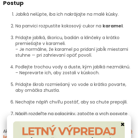
Postup
Jablká nelúpte, iba ich nakrájajte na malé kúsky.
Na panvici rozpustite kokosový cukor na
karamel
.
Pridajte jablká, škoricu, badián a klinčeky a krátko
premiešajte v karameli.
– Je normálne, že karamel po pridaní jabĺk miestami
stuhne — pri zahrievaní opäť povolí.
Podlejte trochou vody a duste, kým jablká nezmäknú.
– Neprevarte ich, aby zostali v kúskoch.
Pridajte škrob rozmiešaný vo vode a krátko povarte,
aby omáčka zhustla.
Nechajte náplň chvíľu postáť, aby sa chute prepojili.
Náplň rozdeľte na palacinky, zatočte a vrch posypte
zmesou
mletého kokosového cukru a škorice
.
×
Ak máte radi sladké, pozrite si tiež náš recept na
bezlepkové
lievance
alebo
torty
na každú príležitosť. V našom