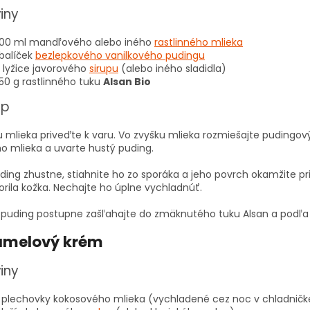
iny
00 ml mandľového alebo iného
rastlinného mlieka
 balíček
bezlepkového vanilkového pudingu
 lyžice javorového
sirupu
(alebo iného sladidla)
50 g rastlinného tuku
Alsan Bio
up
 mlieka priveďte k varu. Vo zvyšku mlieka rozmiešajte pudingový 
ho mlieka a uvarte hustý puding.
ing zhustne, stiahnite ho zo sporáka a jeho povrch okamžite pri
rila kožka. Nechajte ho úplne vychladnúť.
puding postupne zašľahajte do zmäknutého tuku Alsan a podľa 
amelový krém
iny
 plechovky kokosového mlieka (vychladené cez noc v chladničk