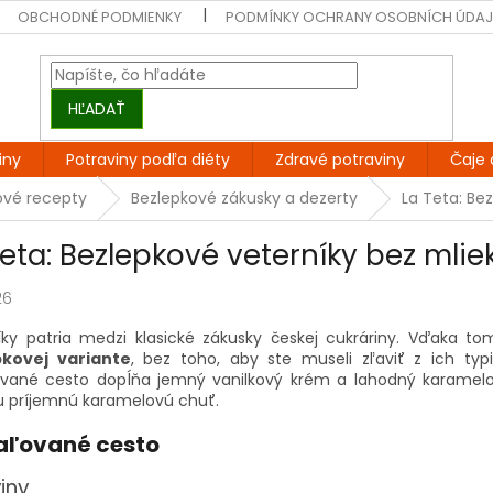
OBCHODNÉ PODMIENKY
PODMÍNKY OCHRANY OSOBNÍCH ÚDA
HĽADAŤ
iny
Potraviny podľa diéty
Zdravé potraviny
Čaje 
ové recepty
Bezlepkové zákusky a dezerty
La Teta: Be
Teta: Bezlepkové veterníky bez mlie
26
íky patria medzi klasické zákusky českej cukráriny. Vďaka to
pkovej variante
, bez toho, aby ste museli zľaviť z ich typ
vané cesto dopĺňa jemný vanilkový krém a lahodný karamelo
u príjemnú karamelovú chuť.
ľované cesto
iny