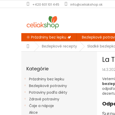
Prejsť
+420 601 101 445
info@celiakshop.sk
na
obsah
🌞 Prázdniny bez lepku 🏕️
Bezlepkové potrav
Domov
Bezlepkové recepty
Sladké bezlepk
B
La 
o
Preskočiť
č
Kategórie
kategórie
14.3.20
n
ý
Vetern
Prázdniny bez lepku
p
bezle
Bezlepkové potraviny
a
odpaľo
Potraviny podľa diéty
n
dezert
e
Zdravé potraviny
Odpa
l
Čaje a nápoje
Akce
Surov