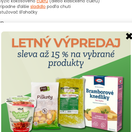
 lyžíc kokosového
cukru
(alebo klasického cukru)
rípadne ďalšie
sladidlo
podľa chuti
 stužovač šľahačky
up
dničky vyberte jednu plechovku kokosového mlieka a oddeľte jej
vici pripravte karamel z kokosového cukru. Do ešte teplého ka
. Zmes dôkladne premiešajte, aby vznikol hladký karamelový zákl
te ho úplne vychladnúť – ideálne ho pripravte deň vopred a ulož
ej plechovky kokosového mlieka opäť odoberte iba stuhnutú časť
ávajte približne polovicu pripraveného karamelového základu. Po
ač šľahačky.
dné časti upečených veterníkov nastriekajte pomocou cukrársk
elový krém
.
pte vrchnou časťou veterníka, ktorú potrite zvyšným karamelov
dávaním vychladiť v chladničke, aby krémy krásne stuhli a chute 
lej? Vychutnajte si veterníky so šálkou
čaju
alebo
kávy
a pozrite