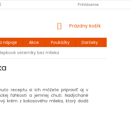
JŮ
BEZLEPKOVÉ RECEPTY
KONTAKT
Prihlásenie
DOPRAVA A PLATBA
NÁKUPNÝ
Prázdny košík
KOŠÍK
a nápoje
Akce
Poukážky
Darčeky
Extra výh
zlepkové veterníky bez mlieka
ka
muto receptu si ich môžete pripraviť aj v
ickej ľahkosti a jemnej chuti. Nadýchané
vý krém z kokosového mlieka, ktorý dodá