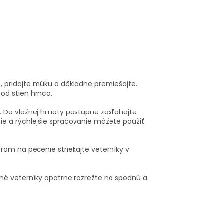
ť, pridajte múku a dôkladne premiešajte.
od stien hrnca.
. Do vlažnej hmoty postupne zašľahajte
šie a rýchlejšie spracovanie môžete použiť
rom na pečenie striekajte veterníky v
čené veterníky opatrne rozrežte na spodnú a