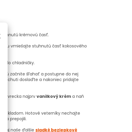
×
 stuhnutú krémovú časť.
ramelu vmiešajte stuhnutú časť kokosového
ad.
te do chladničky.
. Tú začnite šľahať a postupne do nej
dľa chuti doslaďte a nakoniec pridajte
eho vrecka najprv
vanilkový krém
a naň
ým základom. Hotové veterníky nechajte
sa prepojili.
 si aj naše ďalšie
sladké bezlepkové