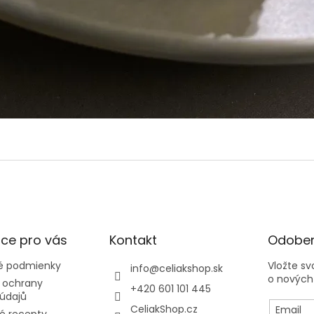
ce pro vás
Kontakt
Odober
 podmienky
Vložte s
info
@
celiakshop.sk
o nových
 ochrany
+420 601 101 445
údajů
CeliakShop.cz
Email