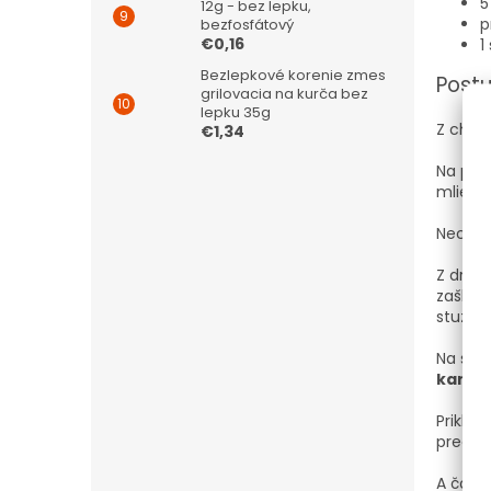
5
12g - bez lepku,
p
bezfosfátový
€0,16
1
Bezlepkové korenie zmes
Post
grilovacia na kurča bez
lepku 35g
Z chla
€1,34
Na pan
mlieka
Nechaj
Z druh
zašľah
stužov
Na spo
karam
Priklo
pred po
A čo ďa