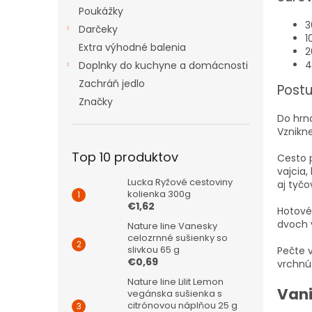
Poukážky
3
Darčeky
1
Extra výhodné balenia
2
4
Doplnky do kuchyne a domácnosti
Zachráň jedlo
Post
Značky
Do hrnc
Vznikne
Top 10 produktov
Cesto 
vajcia,
Lucka Ryžové cestoviny
aj tyčo
kolienka 300g
€1,62
Hotové
dvoch 
Nature line Vanesky
celozrnné sušienky so
slivkou 65 g
Pečte v
€0,69
vrchnú
Nature line Lilit Lemon
Vani
vegánska sušienka s
citrónovou náplňou 25 g