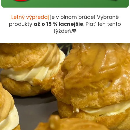
ty
.
Letný výpredaj
je v plnom prúde! Vybrané
produkty
až o 15 % lacnejšie
. Platí len tento
týždeň.🧡