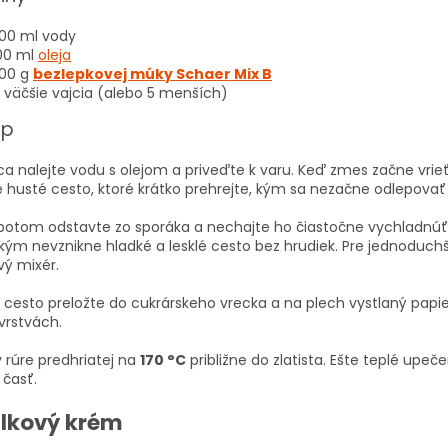
00 ml vody
00 ml
oleja
00 g
bezlepkovej múky Schaer Mix B
 väčšie vajcia (alebo 5 menších)
up
a nalejte vodu s olejom a priveďte k varu. Keď zmes začne vrie
 husté cesto, ktoré krátko prehrejte, kým sa nezačne odlepovať 
potom odstavte zo sporáka a nechajte ho čiastočne vychladnúť
 kým nevznikne hladké a lesklé cesto bez hrudiek. Pre jednoduch
vý mixér.
 cesto preložte do cukrárskeho vrecka a na plech vystlaný papie
vrstvách.
 rúre predhriatej na
170 °C
približne do zlatista. Ešte teplé upe
 časť.
lkový krém