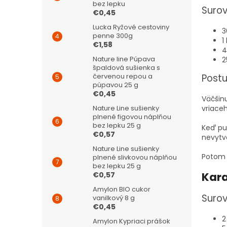
bez lepku
Surov
€0,45
Lucka Ryžové cestoviny
3
penne 300g
1
€1,58
4
Nature line Púpava
2
špaldová sušienka s
červenou repou a
Post
púpavou 25 g
€0,45
Väčšinu
Nature Line sušienky
vriace
plnené figovou náplňou
bez lepku 25 g
Keď pud
€0,57
nevytvo
Nature Line sušienky
Potom 
plnené slivkovou náplňou
bez lepku 25 g
€0,57
Kar
Amylon BIO cukor
Surov
vanilkový 8 g
€0,45
2
Amylon Kypriaci prášok