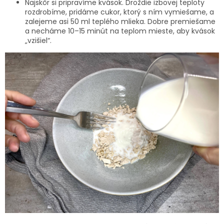
Najskôr si pripravíme kvások. Droždie izbovej teploty
rozdrobíme, pridáme cukor, ktorý s ním vymiešame, a
zalejeme asi 50 ml teplého mlieka. Dobre premiešame
a necháme 10–15 minút na teplom mieste, aby kvások
„vzišiel“.