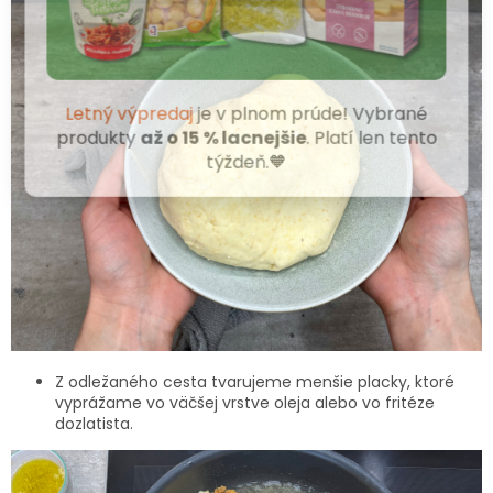
Letný výpredaj
je v plnom prúde! Vybrané
produkty
až o 15 % lacnejšie
. Platí len tento
týždeň.🧡
Z odležaného cesta tvarujeme menšie placky, ktoré
vyprážame vo väčšej vrstve oleja alebo vo fritéze
dozlatista.