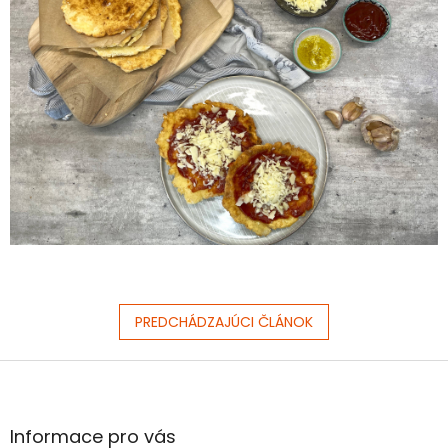
PREDCHÁDZAJÚCI ČLÁNOK
Z
á
p
ä
Informace pro vás