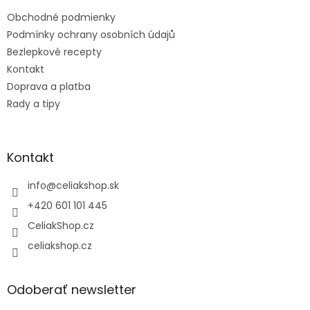
t
Obchodné podmienky
i
e
Podmínky ochrany osobních údajů
Bezlepkové recepty
Kontakt
Doprava a platba
Rady a tipy
Kontakt
info
@
celiakshop.sk
+420 601 101 445
CeliakShop.cz
celiakshop.cz
Odoberať newsletter