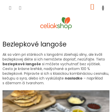
Prejsť
NÁKU
na
obsah
KOŠÍK
Bezlepkové langoše
Ak sa vám pri stánkoch s langošmi zbiehajú sliny, ale kvôli
bezlepkovej diéte si ich nemôžete dopriať, nezúfajte. Tieto
bezlepkové langoše
si môžete vychutnať bez výčitiek.
Cesto je krásne krehké, nadýchané a pritom 100 %
bezlepkové. Pripravte si ich s klasickou kombináciou cesnaku,
kečupu a syra, alebo ich vyskúšajte
nasladko
– napríklad
s džemom či tvarohom.