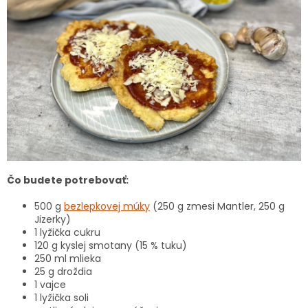
Čo budete potrebovať:
500 g
bezlepkovej múky
(250 g zmesi Mantler, 250 g
Jizerky)
1 lyžička cukru
120 g kyslej smotany (15 % tuku)
250 ml mlieka
25 g droždia
1 vajce
1 lyžička soli