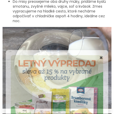
Do misy preosejeme oba druhy múky, pridáme kyslú
smotanu, zvyšné mlieko, vajce, soľ a kvások. Zmes
vypracujeme na hladké cesto, ktoré necháme
odpočívať v chladničke aspoň 4 hodiny, ideálne cez
noc.
×