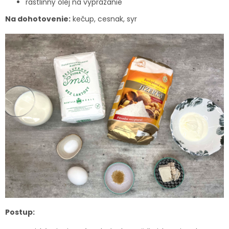
rastlinný olej na vyprážanie
Na dohotovenie:
kečup, cesnak, syr
Postup: