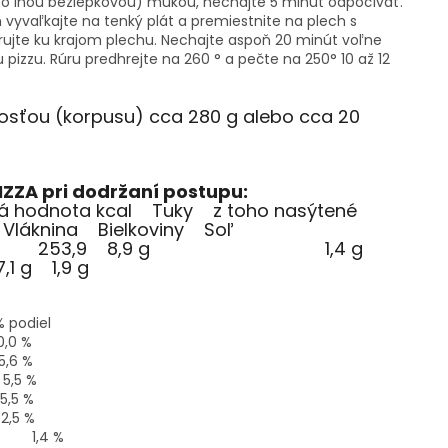
bo inou bezlepkovou) múkou, nechajte 5 minút odpočívať.
 vyvaľkajte na tenký plát a premiestnite na plech s
ujte ku krajom plechu. Nechajte aspoň 20 minút voľne
pizzu. Rúru predhrejte na 260 ° a pečte na 250° 10 až 12
nosťou (korpusu) cca 280 g alebo cca 20
IZZA pri dodržaní postupu:
ká hodnota kcal Tuky z toho nasýtené
 Vláknina Bielkoviny Soľ
,9 8,9 g 1,4 g
g 1,9 g
diel
 %
6 %
5 %
 %
 %
,4 %