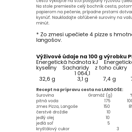
cesto vyklopte na stôl posypaný ryžovou (ale
Na stole premiesite celý bochník cesta, potom
papierom na pečenie, prípadne prstami dotvar
kysnúť. Naukladajte obľúbené suroviny na vašu 
minút.
* Zo zmesi upečiete 4 pizze s hmot
langošov.
Výživové údaje na 100 g výrobku P
Energetická hodnota kJ Energetic
kyseliny Sacharidy z toho cukry
1 064,1 253
32,6 g 3,1 g 7,4 g 7,1 
Recept na prípravu cesta na LANGOŠE:
Surovina Gramáž (g) % po
pitná voda 175 100,0
zmes Pizza, Langoše 150 85,
čerstvé droždie 10 5,
jedlý olej 10 5,5
jedlá soľ 5 2,5
kryštálový cukor 3 1