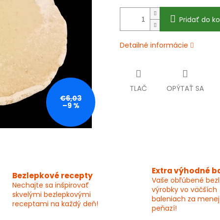
Pridať do ko
Detailné informácie
TLAČ
OPÝTAŤ SA
€6,03
–9 %
Extra výhodné b
Bezlepkové recepty
Vaše obľúbené bez
Nechajte sa inšpirovať
výrobky vo väčších
skvelými bezlepkovými
baleniach za menej
receptami na každý deň!
peňazí!