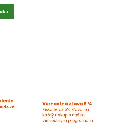
šíka
alenie
Vernostná zľava 5 %
lepkové
Získajte až 5% zľavu na
každý nákup s naším
vernostným programom.