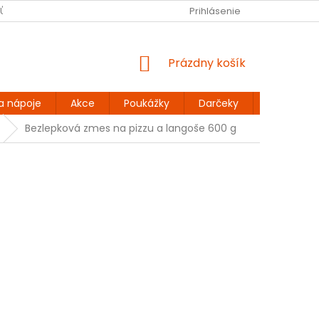
JŮ
BEZLEPKOVÉ RECEPTY
KONTAKT
Prihlásenie
DOPRAVA A PLATBA
NÁKUPNÝ
Prázdny košík
KOŠÍK
a nápoje
Akce
Poukážky
Darčeky
Extra výh
Bezlepková zmes na pizzu a langoše 600 g