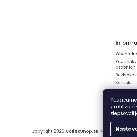
Z
á
p
ä
t
Informa
i
e
Obchodné
Podmínky
osobních 
Bezlepkov
Kontakt
Doprava a
Rady a tip
Používáme
prohlížení
zlepšovali 
Nastave
Copyright 2026
CeliakShop.sk
. Všetky práva vy