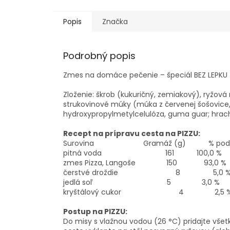
Popis
Značka
Podrobný popis
Zmes na domáce pečenie – špeciál BEZ LEPKU
Zloženie: škrob (kukuričný, zemiakový), ryžov
strukovinové múky (múka z červenej šošovice,
hydroxypropylmetylcelulóza, guma guar; hracho
Recept na prípravu cesta na PIZZU:
Surovina Gramáž (g) % podi
pitná voda 161 100,0 %
zmes Pizza, Langoše 150 93,0 %
čerstvé droždie 8 5,0 
jedlá soľ 5 3,0 %
kryštálový cukor 4 2,5 
Postup na PIZZU:
Do misy s vlažnou vodou (26 °C) pridajte všet