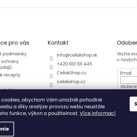
ce pro vás
Kontakt
Odober
 podmienky
Vložte s
info
@
celiakshop.sk
o nových
 ochrany
+420 601 101 445
údajů
CeliakShop.cz
Email
é recepty
celiakshop.cz
Vložení
 platba
osobníc
y
 cookies, abychom Vám umožnili pohodlné
 webu a díky analýze provozu webu neustále
PRIHL
jeho funkce, výkon a použitelnost.
Více informací
nie
hradené.