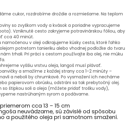
pridáme cukor, rozdrobíme droždie a rozmiešame. Na teplom
roviny so zvyškom vody a kvások a poriadne vypracujeme
ta). Vzniknuté cesto zakryjeme potravinárskou fóliou, aby
ť cca 40 minút.
ou namočenou v oleji odkrajujeme kúsky cesta, ktoré ľahko
lejom potretom tanieriku alebo vhodnej podložke do tvaru
ám trhali. Pri práci s cestom používajte iba olej, nie múku
ľa.
hrejeme vyššiu vrstvu oleja, langoš musí plávať.
anvičky a smažíme z každej strany cca 1–2 minúty –
tmavli a neboli by chrumkavé. Po vysmažení ich necháme
ebo papierovom obrúsku, odstráni sa tak prebytočný olej.
o štipkou soli a oleja (môžete pridať trošku vody),
posypeme nastrúhaným syrom a podávame.
 priemerom cca 13 – 15 cm
langoša neuvádzame, sú závislé od spôsobu
 a použitého oleja pri samotnom smažení.