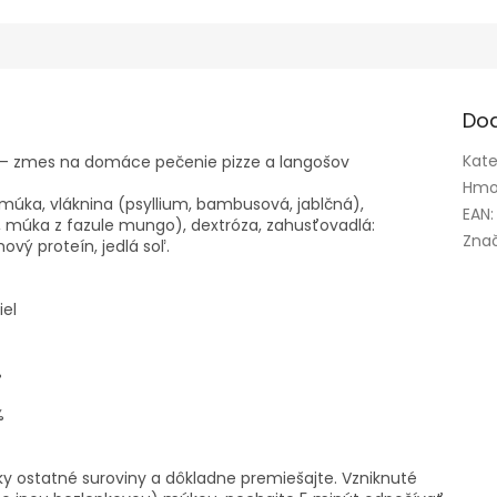
Do
Kate
 – zmes na domáce pečenie pizze a langošov
Hmo
á múka, vláknina (psyllium, bambusová, jablčná),
EAN
:
 múka z fazule mungo), dextróza, zahusťovadlá:
Zna
vý proteín, jedlá soľ.
el
%
%
ky ostatné suroviny a dôkladne premiešajte. Vzniknuté