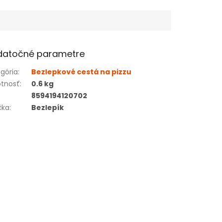
datočné parametre
gória
:
Bezlepkové cestá na pizzu
tnosť
:
0.6 kg
8594194120702
čka
:
Bezlepík