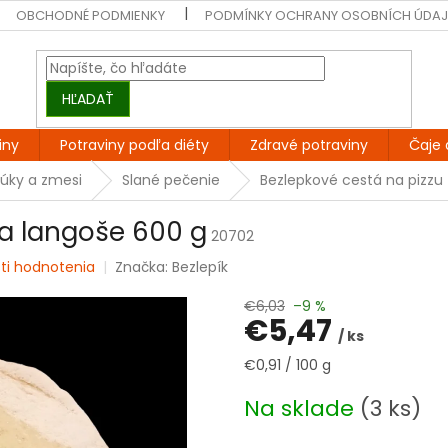
OBCHODNÉ PODMIENKY
PODMÍNKY OCHRANY OSOBNÍCH ÚDA
HĽADAŤ
iny
Potraviny podľa diéty
Zdravé potraviny
Čaje 
úky a zmesi
Slané pečenie
Bezlepkové cestá na pizzu
a langoše 600 g
20702
ti hodnotenia
Značka:
Bezlepík
€6,03
–9 %
€5,47
/ ks
Jednotková
€0,91 / 100 g
cena:
Na sklade
(3 ks)