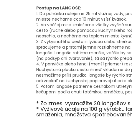
Postup na LANGOŠE:
1. Do pohárika nalejeme 25 ml vlažnej vody, 
mieste necháme cca 10 minút vzísť kvások.
2. Vo väčšej mise zmiešame všetky zvyšné su
cesto (ručne alebo pomocou kuchynského robo
neoschlo, a necháme na teplom mieste kysnú
3. Z vykysnutého cesta si lyžicou alebo stierk
spracujeme a prstami jemne roztiahneme na o
langoša. Langoše robíme menšie, väčšie by sa n
(na podsyp ani tvarovanie), tá sa rýchlo prepá
4. V panvičke alebo hrnci (menší priemer) rozo
Nachystanú placku cesta ihneď vkladáme do p
nesmažíme príliš prudko, langoše by rýchlo s
odkvapkať na kuchynskej papierovej utierke al
5. Potom langoše potrieme cesnakom utretým s
kečupom, podľa chuti tatárskou omáčkou, 
* Zo zmesi vysmažíte 20 langošov s
* Výživové údaje na 100 g výrobku 
smaženia, množstva spotrebovaného