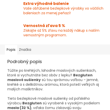
Extra výhodné balenie
Vaše obľúbené bezlepkové výrobky vo väčších
baleniach za menej peňazí!
Vernostná zľava 5 %
Získajte až 5% zľavu na každý nákup s naším
vernostným programom.
Popis
Značka
Podrobný popis
Túžite po krehkých, lahodne maslových sušienkach,
ktoré si vychutnáte bez obáv z lepku?
Bezgluten
maslové sušienky
sú tou správnou voľbou – jemné,
krehké a s delikátnou arómou, ktorá poteší veľkých aj
malých maškrtníkov.
Tieto bezlepkové maslové sušienky od poľského
výrobcu
Bezgluten
sú vyrobené s vysokým podielom
masla (32 %)
, vďaka čomu získavajú svoju