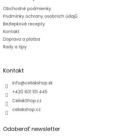
t
Obchodné podmienky
i
e
Podmínky ochrany osobních údajů
Bezlepkové recepty
Kontakt
Doprava a platba
Rady a tipy
Kontakt
info
@
celiakshop.sk
+420 601 101 445
CeliakShop.cz
celiakshop.cz
Odoberať newsletter