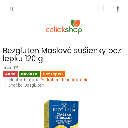
Prejsť
NÁKU
na
obsah
KOŠÍK
Bezgluten Maslové sušienky bez
lepku 120 g
BGND121
Akce
Novinka
Bez lepku
Priemerné
Neohodnotené
Podrobnosti hodnotenia
hodnotenie
Značka:
Bezgluten
produktu
je
0,0
z
5
hviezdičiek.