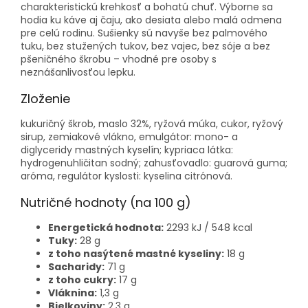
charakteristickú krehkosť a bohatú chuť. Výborne sa
hodia ku káve aj čaju, ako desiata alebo malá odmena
pre celú rodinu. Sušienky sú navyše bez palmového
tuku, bez stužených tukov, bez vajec, bez sóje a bez
pšeničného škrobu – vhodné pre osoby s
neznášanlivosťou lepku.
Zloženie
kukuričný škrob, maslo 32%, ryžová múka, cukor, ryžový
sirup, zemiakové vlákno, emulgátor: mono- a
diglyceridy mastných kyselín; kypriaca látka:
hydrogenuhličitan sodný; zahusťovadlo: guarová guma;
aróma, regulátor kyslosti: kyselina citrónová.
Nutričné hodnoty (na 100 g)
Energetická hodnota:
2293 kJ / 548 kcal
Tuky:
28 g
z toho nasýtené mastné kyseliny:
18 g
Sacharidy:
71 g
z toho cukry:
17 g
Vláknina:
1,3 g
Bielkoviny:
2,3 g