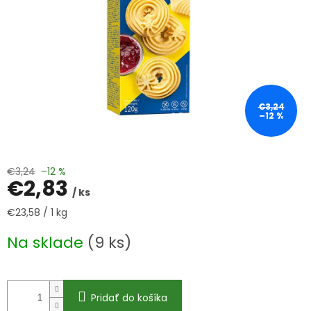
€3,24
–12 %
€3,24
–12 %
€2,83
/ ks
Jednotková
€23,58 / 1 kg
cena:
Na sklade
(9 ks)
Pridať do košíka