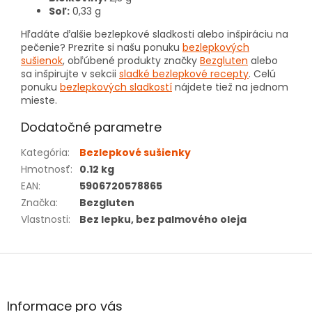
Soľ:
0,33 g
Hľadáte ďalšie bezlepkové sladkosti alebo inšpiráciu na
pečenie? Prezrite si našu ponuku
bezlepkových
sušienok
, obľúbené produkty značky
Bezgluten
alebo
sa inšpirujte v sekcii
sladké bezlepkové recepty
. Celú
ponuku
bezlepkových sladkostí
nájdete tiež na jednom
mieste.
Dodatočné parametre
Kategória
:
Bezlepkové sušienky
Hmotnosť
:
0.12 kg
EAN
:
5906720578865
Značka
:
Bezgluten
Vlastnosti
:
Bez lepku, bez palmového oleja
Z
á
p
ä
Informace pro vás