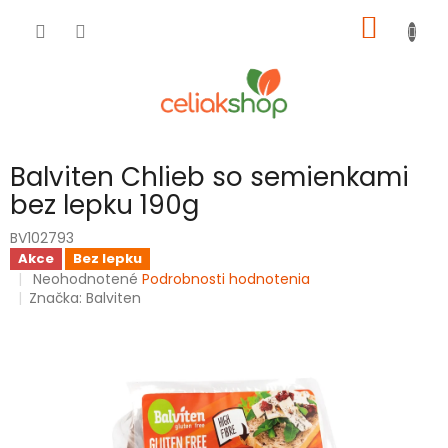
Prejsť
NÁKU
na
obsah
KOŠÍK
Balviten Chlieb so semienkami
bez lepku 190g
BV102793
Akce
Bez lepku
Priemerné
Neohodnotené
Podrobnosti hodnotenia
hodnotenie
Značka:
Balviten
produktu
je
0,0
z
5
hviezdičiek.