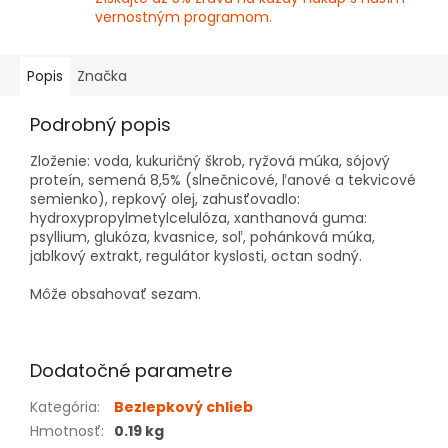
vernostným programom.
Popis
Značka
Podrobný popis
Zloženie: voda, kukuričný škrob, ryžová múka, sójový
proteín, semená 8,5% (slnečnicové, ľanové a tekvicové
semienko), repkový olej, zahusťovadlo:
hydroxypropylmetylcelulóza, xanthanová guma:
psyllium, glukóza, kvasnice, soľ, pohánková múka,
jablkový extrakt, regulátor kyslosti, octan sodný.
Môže obsahovať sezam.
Dodatočné parametre
Kategória
:
Bezlepkový chlieb
Hmotnosť
:
0.19 kg