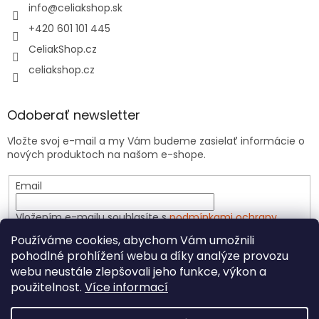
info
@
celiakshop.sk
+420 601 101 445
CeliakShop.cz
celiakshop.cz
Odoberať newsletter
Vložte svoj e-mail a my Vám budeme zasielať informácie o
nových produktoch na našom e-shope.
Email
Vložením e-mailu souhlasíte s
podmínkami ochrany
osobních údajů
Používáme cookies, abychom Vám umožnili
pohodlné prohlížení webu a díky analýze provozu
PRIHLÁSIŤ SA
webu neustále zlepšovali jeho funkce, výkon a
použitelnost.
Více informací