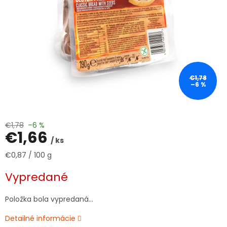
€1,78
–6 %
€1,78
–6 %
€1,66
/ ks
Jednotková
€0,87 / 100 g
cena:
Vypredané
Položka bola vypredaná…
Detailné informácie