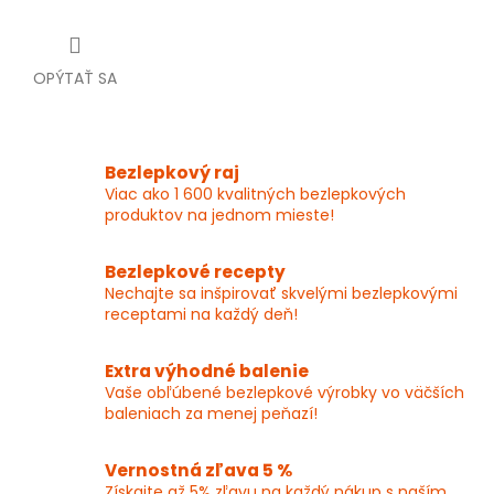
OPÝTAŤ SA
Bezlepkový raj
Viac ako 1 600 kvalitných bezlepkových
produktov na jednom mieste!
Bezlepkové recepty
Nechajte sa inšpirovať skvelými bezlepkovými
receptami na každý deň!
Extra výhodné balenie
Vaše obľúbené bezlepkové výrobky vo väčších
baleniach za menej peňazí!
Vernostná zľava 5 %
Získajte až 5% zľavu na každý nákup s naším