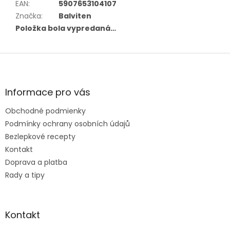
EAN
:
5907653104107
Značka
:
Balviten
Položka bola vypredaná…
Z
á
p
ä
Informace pro vás
t
Obchodné podmienky
i
e
Podmínky ochrany osobních údajů
Bezlepkové recepty
Kontakt
Doprava a platba
Rady a tipy
Kontakt