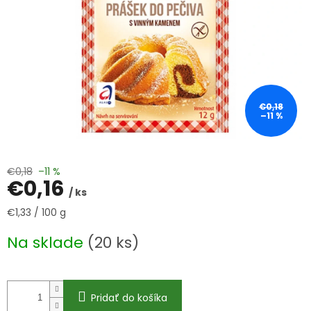
€0,18
–11 %
€0,18
–11 %
€0,16
/ ks
Jednotková
€1,33 / 100 g
cena:
Na sklade
(20 ks)
Pridať do košíka