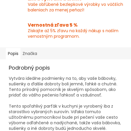
Vaše obľúbené bezlepkové výrobky vo väčších
baleniach za menej peňazí!
Vernostná zľava 5 %
Získajte až 5% zľavu na každý nákup s naším
vernostným programom.
Popis
Značka
Podrobný popis
Vytvára ideálne podmienky na to, aby vaše bábovky,
sušienky a ďalšie dobroty boli jemné, ľahké a chutné.
Tento prírodný pomocník je skvelým spôsobom, ako
pridať do vášho pečenia ľahkosť a vzdušnosť.
Tento spoľahlivý parťák v kuchyni je vyrobený iba z
starostlivo vybraných surovín. Vďaka tomuto
užitočnému pomocníkovi bude pri pečení vaše cesto
výborne odľahčené a nadýchané, takže vaša bábovka,
sušienky a iné dobroty budú jednoducho skvelé.