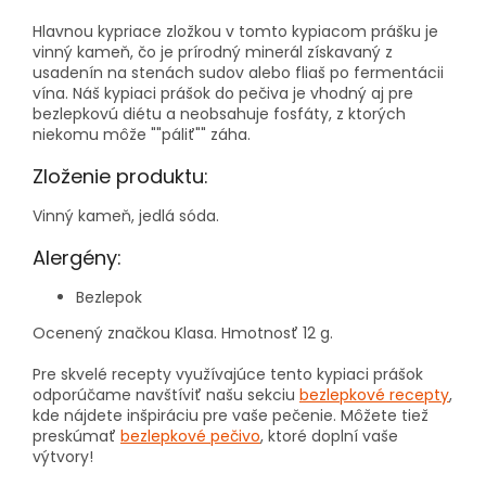
Hlavnou kypriace zložkou v tomto kypiacom prášku je
vinný kameň, čo je prírodný minerál získavaný z
usadenín na stenách sudov alebo fliaš po fermentácii
vína. Náš kypiaci prášok do pečiva je vhodný aj pre
bezlepkovú diétu a neobsahuje fosfáty, z ktorých
niekomu môže ""páliť"" záha.
Zloženie produktu:
Vinný kameň, jedlá sóda.
Alergény:
Bezlepok
Ocenený značkou Klasa. Hmotnosť 12 g.
Pre skvelé recepty využívajúce tento kypiaci prášok
odporúčame navštíviť našu sekciu
bezlepkové recepty
,
kde nájdete inšpiráciu pre vaše pečenie. Môžete tiež
preskúmať
bezlepkové pečivo
, ktoré doplní vaše
výtvory!