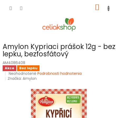
Prejsť
NÁKU
na
obsah
KOŠÍK
Amylon Kypriaci prášok 12g - bez
lepku, bezfosfátový
AM4086408
Akce
Bez lepku
Priemerné
Neohodnotené
Podrobnosti hodnotenia
hodnotenie
Značka:
Amylon
produktu
je
0,0
z
5
hviezdičiek.