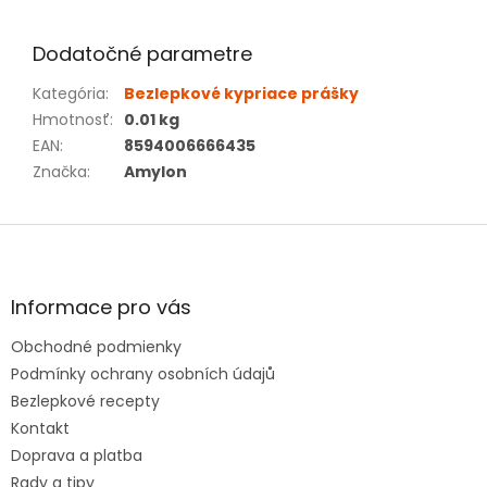
Dodatočné parametre
Kategória
:
Bezlepkové kypriace prášky
Hmotnosť
:
0.01 kg
EAN
:
8594006666435
Značka
:
Amylon
Z
á
p
ä
Informace pro vás
t
Obchodné podmienky
i
e
Podmínky ochrany osobních údajů
Bezlepkové recepty
Kontakt
Doprava a platba
Rady a tipy