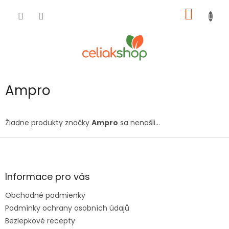
Prejsť
NÁKU
na
obsah
KOŠÍK
Ampro
Žiadne produkty značky
Ampro
sa nenašli...
Z
á
p
ä
Informace pro vás
t
Obchodné podmienky
i
e
Podmínky ochrany osobních údajů
Bezlepkové recepty